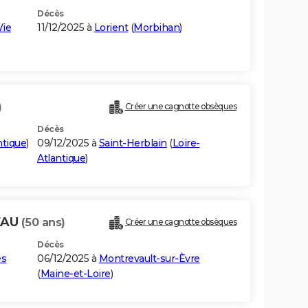
Décès
Vie
11/12/2025 à
Lorient
(
Morbihan
)
)
Créer une cagnotte obsèques
Décès
ntique
)
09/12/2025 à
Saint-Herblain
(
Loire-
Atlantique
)
EAU
(50 ans)
Créer une cagnotte obsèques
Décès
es
06/12/2025 à
Montrevault-sur-Èvre
(
Maine-et-Loire
)