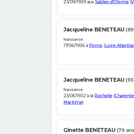
23/09/1939 aux
Sables-d'Olonne
(
V
Jacqueline BENETEAU
(89
Naissance
17/06/1936 à
Pornic
(
Loire-Atlantiq
Jacqueline BENETEAU
(93
Naissance
23/05/1932 à la
Rochelle
(
Charente
Maritime
)
Ginette BENETEAU
(79 ans