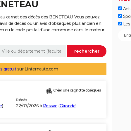
BENETEAU
Actu
Spo
e au carnet des décès des BENETEAU. Vous pouvez
 avis de décès ou un avis d'obsèques plus ancien en
Les 
nom ou le code postal d'une commune dans le moteur
s gratuit
sur Linternaute.com
Créer une cagnotte obsèques
Décès
e
)
22/07/2026 à
Pessac
(
Gironde
)