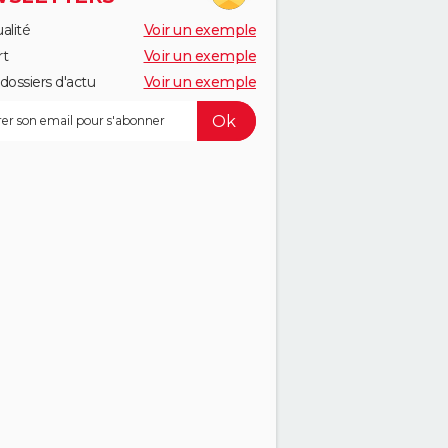
alité
Voir un exemple
rt
Voir un exemple
dossiers d'actu
Voir un exemple