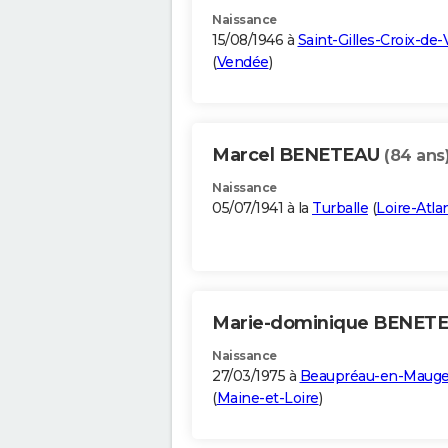
Naissance
15/08/1946 à
Saint-Gilles-Croix-de-
(
Vendée
)
Marcel BENETEAU
(84 ans
Naissance
05/07/1941 à la
Turballe
(
Loire-Atla
Marie-dominique BENET
Naissance
27/03/1975 à
Beaupréau-en-Maug
(
Maine-et-Loire
)