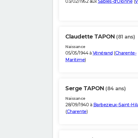
03/02/1952 aux
Sables-d'Olonne
(
V
Claudette TAPON
(81 ans)
Naissance
05/05/1944 à
Vénérand
(
Charente-
Maritime
)
Serge TAPON
(84 ans)
Naissance
28/09/1940 à
Barbezieux-Saint-Hila
(
Charente
)