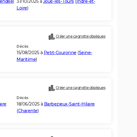
endée
)
31/10/2025 à
Joué-lès-Tours
(
Indre-et-
Loire
)
Créer une cagnotte obsèques
Décès
15/08/2025 à
Petit-Couronne
(
Seine-
Maritime
)
Créer une cagnotte obsèques
Décès
ire
18/06/2025 à
Barbezieux-Saint-Hilaire
(
Charente
)