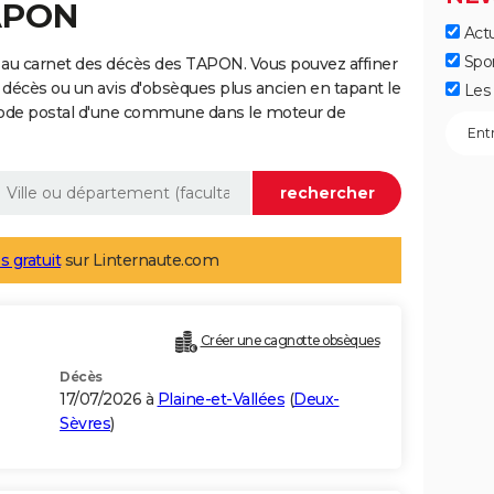
TAPON
Actu
Spo
 au carnet des décès des TAPON. Vous pouvez affiner
 décès ou un avis d'obsèques plus ancien en tapant le
Les 
code postal d'une commune dans le moteur de
s gratuit
sur Linternaute.com
Créer une cagnotte obsèques
Décès
17/07/2026 à
Plaine-et-Vallées
(
Deux-
Sèvres
)