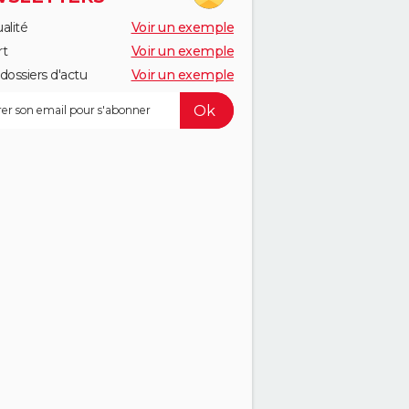
alité
Voir un exemple
rt
Voir un exemple
dossiers d'actu
Voir un exemple