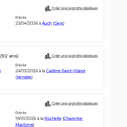
Créer une cagnotte obsèques
Décès
23/04/2026 à
Auch
(
Gers
)
N
(92 ans)
Créer une cagnotte obsèques
Décès
e
24/03/2026 à la
Caillère-Saint-Hilaire
(
Vendée
)
Créer une cagnotte obsèques
Décès
19/01/2026 à la
Rochelle
(
Charente-
Maritime
)