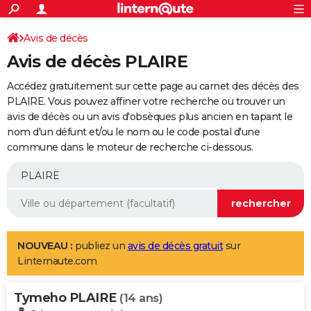
ACTUALITÉS
Connexion
S'inscrire
Avis de décès
Rechercher
Société
Education
Villes
Politique
Faits Divers
Monde
+
SPORT
Avis de décès PLAIRE
Football
Cyclisme
Forum
Coupe du monde 2026
Tennis
Rugby
CULTURE
Accédez gratuitement sur cette page au carnet des décès des
TNT
Cinéma
Musique
Programme TV
Streaming
Sorties cinéma
+
PLAIRE. Vous pouvez affiner votre recherche ou trouver un
FINANCE
avis de décès ou un avis d'obsèques plus ancien en tapant le
Impôts
Immobilier
Banque
Crédit
Retraite
Epargne
Risques naturels par ville
Assurance
AUTO
nom d'un défunt et/ou le nom ou le code postal d'une
commune dans le moteur de recherche ci-dessous.
Réserver un essai
Berlines
Forum auto
Essais
Citadines
SUV
+
HIGH-TECH
Meilleur smartphone
Ordinateurs
Guide high-tech
Mobiles
Internet
Jeux vidéo
+
BRICOLAGE
Aménagement intérieur
Cuisine
Jardinage
+
Forum
Extérieur
Salle de bains
Rangement
WEEK-END
Escapades
Expositions
Week-end nature
Guides de France
Patrimoine
Musées
+
LIFESTYLE
NOUVEAU :
publiez un
avis de décès gratuit
sur
Linternaute.com
Bien-être
Mode
+
Art de vivre
Loisirs
Modes de vie
SANTE
Tymeho PLAIRE
Guide de la santé
Médicaments
+
Alimentation
Maladies
Sommeil
(14 ans)
VOYAGE