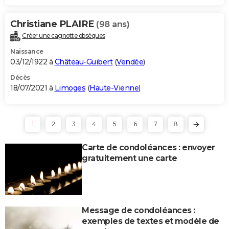
Christiane PLAIRE
(98 ans)
Créer une cagnotte obsèques
Naissance
03/12/1922 à
Château-Guibert
(
Vendée
)
Décès
18/07/2021 à
Limoges
(
Haute-Vienne
)
1
2
3
4
5
6
7
8
Carte de condoléances : envoyer
gratuitement une carte
Message de condoléances :
exemples de textes et modèle de