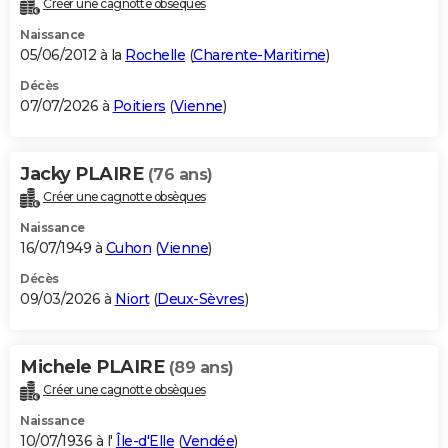
Créer une cagnotte obsèques
City break
Voyage de noces
Climat
Destinations
Voyage nature
Forum
+
PHOTO
Naissance
05/06/2012 à la
Rochelle
(
Charente-Maritime
)
GUIDES D'ACHAT
Décès
07/07/2026 à
Poitiers
(
Vienne
)
BONS PLANS
CARTE DE VOEUX
Jacky PLAIRE
(76 ans)
Carte Bonne année
Carte Pâques
Carte de Noël
Carte Saint-Valentin
Carte d'anniversaire
DICTIONNAIRE
Créer une cagnotte obsèques
Biographies
Expressions
Dictionnaire
Citations
Proverbes
PROGRAMME TV
Naissance
16/07/1949 à
Cuhon
(
Vienne
)
COPAINS D'AVANT
Décès
09/03/2026 à
Niort
(
Deux-Sèvres
)
Se connecter
Collèges
Universités
Service militaire
S'inscrire
Lycées
Primaires
Entreprises
Avis de recherche
AVIS DE DÉCÈS
FORUM
Michele PLAIRE
(89 ans)
Lifestyle
Sport
Television
Cinema
Bricolage
Culture
Auto
Voyage
Créer une cagnotte obsèques
Naissance
10/07/1936 à l'
Île-d'Elle
(
Vendée
)