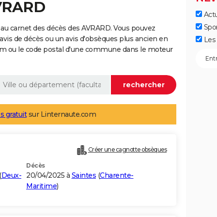
AVRARD
Actu
Spo
 au carnet des décès des AVRARD. Vous pouvez
 avis de décès ou un avis d'obsèques plus ancien en
Les 
nom ou le code postal d'une commune dans le moteur
s gratuit
sur Linternaute.com
Créer une cagnotte obsèques
Décès
(
Deux-
20/04/2025 à
Saintes
(
Charente-
Maritime
)