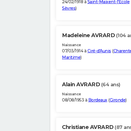
24/02/1918 à
Saint-Maixent-l'École
Sèvres
)
Madeleine AVRARD
(104 a
Naissance
07/03/1914 à
Ciré-d'Aunis
(
Charent
Maritime
)
Alain AVRARD
(64 ans)
Naissance
08/08/1953 à
Bordeaux
(
Gironde
)
Christiane AVRARD
(87 an