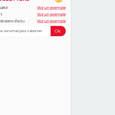
alité
Voir un exemple
rt
Voir un exemple
dossiers d'actu
Voir un exemple