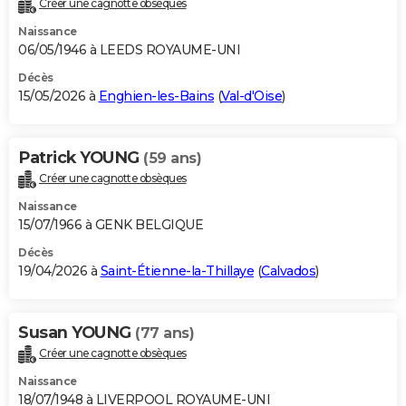
Créer une cagnotte obsèques
City break
Voyage de noces
Climat
Destinations
Voyage nature
Forum
+
PHOTO
Naissance
06/05/1946 à LEEDS ROYAUME-UNI
GUIDES D'ACHAT
Décès
15/05/2026 à
Enghien-les-Bains
(
Val-d'Oise
)
BONS PLANS
CARTE DE VOEUX
Patrick YOUNG
(59 ans)
Carte Bonne année
Carte Pâques
Carte de Noël
Carte Saint-Valentin
Carte d'anniversaire
DICTIONNAIRE
Créer une cagnotte obsèques
Biographies
Expressions
Dictionnaire
Citations
Proverbes
PROGRAMME TV
Naissance
15/07/1966 à GENK BELGIQUE
COPAINS D'AVANT
Décès
19/04/2026 à
Saint-Étienne-la-Thillaye
(
Calvados
)
Se connecter
Collèges
Universités
Service militaire
S'inscrire
Lycées
Primaires
Entreprises
Avis de recherche
AVIS DE DÉCÈS
FORUM
Susan YOUNG
(77 ans)
Lifestyle
Sport
Television
Cinema
Bricolage
Culture
Auto
Voyage
Créer une cagnotte obsèques
Naissance
18/07/1948 à LIVERPOOL ROYAUME-UNI