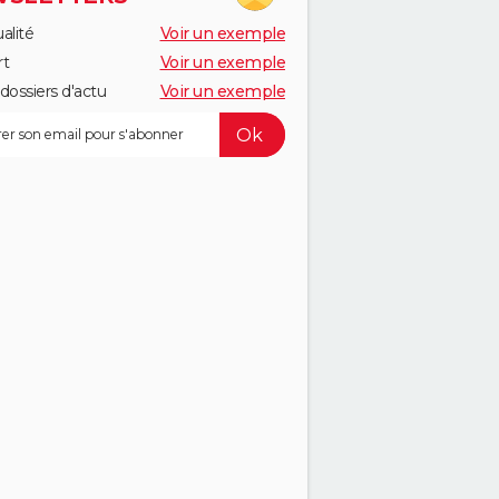
alité
Voir un exemple
rt
Voir un exemple
dossiers d'actu
Voir un exemple