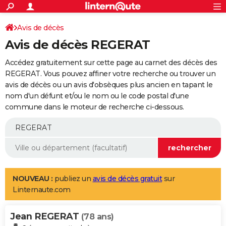
ACTUALITÉS
Connexion
S'inscrire
Avis de décès
Rechercher
Société
Education
Villes
Politique
Faits Divers
Monde
+
SPORT
Avis de décès REGERAT
Football
Cyclisme
Forum
Coupe du monde 2026
Tennis
Rugby
CULTURE
Accédez gratuitement sur cette page au carnet des décès des
TNT
Cinéma
Musique
Programme TV
Streaming
Sorties cinéma
+
REGERAT. Vous pouvez affiner votre recherche ou trouver un
FINANCE
avis de décès ou un avis d'obsèques plus ancien en tapant le
Impôts
Immobilier
Banque
Crédit
Retraite
Epargne
Risques naturels par ville
Assurance
AUTO
nom d'un défunt et/ou le nom ou le code postal d'une
commune dans le moteur de recherche ci-dessous.
Réserver un essai
Berlines
Forum auto
Essais
Citadines
SUV
+
HIGH-TECH
Meilleur smartphone
Ordinateurs
Guide high-tech
Mobiles
Internet
Jeux vidéo
+
BRICOLAGE
Aménagement intérieur
Cuisine
Jardinage
+
Forum
Extérieur
Salle de bains
Rangement
WEEK-END
Escapades
Expositions
Week-end nature
Guides de France
Patrimoine
Musées
+
LIFESTYLE
NOUVEAU :
publiez un
avis de décès gratuit
sur
Linternaute.com
Bien-être
Mode
+
Art de vivre
Loisirs
Modes de vie
SANTE
Jean REGERAT
Guide de la santé
Médicaments
+
Alimentation
Maladies
Sommeil
(78 ans)
VOYAGE