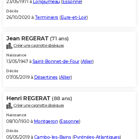
23/05/1971 à
Longjumeau
(
Essonne
)
Décès
26/10/2020 à
Terminiers
(
Eure-et-Loir
)
Jean REGERAT
(71 ans)
Créer une cagnotte obsèques
Naissance
13/05/1947 à
Saint-Bonnet-de-Four
(
Allier
)
Décès
07/05/2019 à
Désertines
(
Allier
)
Henri REGERAT
(88 ans)
Créer une cagnotte obsèques
Naissance
08/10/1930 à
Montgeron
(
Essonne
)
Décès
05/05/2019 à
Cambo-les-Bains
(
Pyrénées-Atlantiques
)