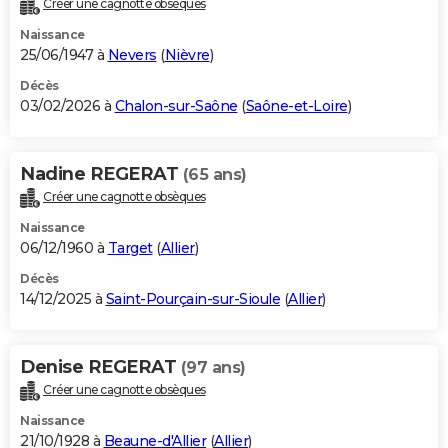
Créer une cagnotte obsèques
City break
Voyage de noces
Climat
Destinations
Voyage nature
Forum
+
PHOTO
Naissance
25/06/1947 à
Nevers
(
Nièvre
)
GUIDES D'ACHAT
Décès
03/02/2026 à
Chalon-sur-Saône
(
Saône-et-Loire
)
BONS PLANS
CARTE DE VOEUX
Nadine REGERAT
(65 ans)
Carte Bonne année
Carte Pâques
Carte de Noël
Carte Saint-Valentin
Carte d'anniversaire
DICTIONNAIRE
Créer une cagnotte obsèques
Biographies
Expressions
Dictionnaire
Citations
Proverbes
PROGRAMME TV
Naissance
06/12/1960 à
Target
(
Allier
)
COPAINS D'AVANT
Décès
14/12/2025 à
Saint-Pourçain-sur-Sioule
(
Allier
)
Se connecter
Collèges
Universités
Service militaire
S'inscrire
Lycées
Primaires
Entreprises
Avis de recherche
AVIS DE DÉCÈS
FORUM
Denise REGERAT
(97 ans)
Lifestyle
Sport
Television
Cinema
Bricolage
Culture
Auto
Voyage
Créer une cagnotte obsèques
Naissance
21/10/1928 à
Beaune-d'Allier
(
Allier
)