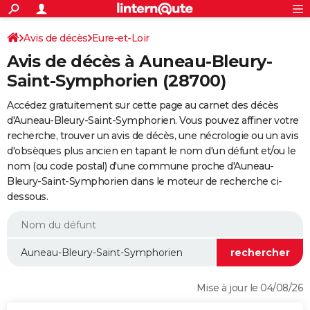
ACTUALITÉS
Connexion
S'inscrire
Avis de décès
Eure-et-Loir
Rechercher
Société
Education
Villes
Politique
Faits Divers
Monde
+
SPORT
Avis de décès à Auneau-Bleury-
Football
Cyclisme
Forum
Coupe du monde 2026
Tennis
Rugby
CULTURE
Saint-Symphorien (28700)
TNT
Cinéma
Musique
Programme TV
Streaming
Sorties cinéma
+
FINANCE
Accédez gratuitement sur cette page au carnet des décès
d'Auneau-Bleury-Saint-Symphorien. Vous pouvez affiner votre
Impôts
Immobilier
Banque
Crédit
Retraite
Epargne
Risques naturels par ville
Assurance
AUTO
recherche, trouver un avis de décès, une nécrologie ou un avis
d'obsèques plus ancien en tapant le nom d'un défunt et/ou le
Réserver un essai
Berlines
Forum auto
Essais
Citadines
SUV
+
HIGH-TECH
nom (ou code postal) d'une commune proche d'Auneau-
Bleury-Saint-Symphorien dans le moteur de recherche ci-
Meilleur smartphone
Ordinateurs
Guide high-tech
Mobiles
Internet
Jeux vidéo
+
BRICOLAGE
dessous.
Aménagement intérieur
Cuisine
Jardinage
+
Forum
Extérieur
Salle de bains
Rangement
WEEK-END
Escapades
Expositions
Week-end nature
Guides de France
Patrimoine
Musées
+
LIFESTYLE
Bien-être
Mode
+
Art de vivre
Loisirs
Modes de vie
SANTE
Mise à jour le 04/08/26
Guide de la santé
Médicaments
+
Alimentation
Maladies
Sommeil
VOYAGE