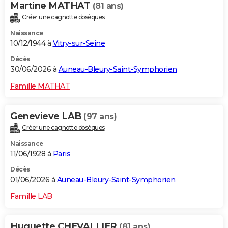
Martine MATHAT
(81 ans)
City break
Voyage de noces
Climat
Destinations
Voyage nature
Forum
+
PHOTO
Créer une cagnotte obsèques
Naissance
GUIDES D'ACHAT
10/12/1944 à
Vitry-sur-Seine
BONS PLANS
Décès
30/06/2026 à
Auneau-Bleury-Saint-Symphorien
CARTE DE VOEUX
Famille MATHAT
Carte Bonne année
Carte Pâques
Carte de Noël
Carte Saint-Valentin
Carte d'anniversaire
DICTIONNAIRE
Biographies
Expressions
Dictionnaire
Citations
Proverbes
Genevieve LAB
(97 ans)
PROGRAMME TV
Créer une cagnotte obsèques
COPAINS D'AVANT
Naissance
11/06/1928 à
Paris
Se connecter
Collèges
Universités
Service militaire
S'inscrire
Lycées
Primaires
Entreprises
Avis de recherche
AVIS DE DÉCÈS
Décès
FORUM
01/06/2026 à
Auneau-Bleury-Saint-Symphorien
Lifestyle
Sport
Television
Cinema
Bricolage
Culture
Auto
Voyage
Famille LAB
Huguette CHEVALLIER
(81 ans)