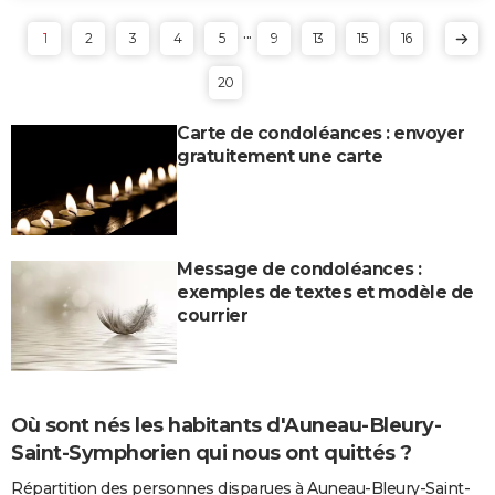
...
1
2
3
4
5
9
13
15
16
20
Carte de condoléances : envoyer
gratuitement une carte
Message de condoléances :
exemples de textes et modèle de
courrier
Où sont nés les habitants d'Auneau-Bleury-
Saint-Symphorien qui nous ont quittés ?
Répartition des personnes disparues à Auneau-Bleury-Saint-