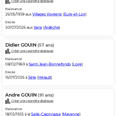
Créer une cagnotte obsèques
City break
Voyage de noces
Climat
Destinations
Voyage nature
Forum
+
PHOTO
Naissance
26/05/1938 aux
Villages Vovéens
(
Eure-et-Loir
)
GUIDES D'ACHAT
Décès
30/07/2026 aux
Vans
(
Ardèche
)
BONS PLANS
CARTE DE VOEUX
Didier GOUIN
(57 ans)
Carte Bonne année
Carte Pâques
Carte de Noël
Carte Saint-Valentin
Carte d'anniversaire
DICTIONNAIRE
Créer une cagnotte obsèques
Biographies
Expressions
Dictionnaire
Citations
Proverbes
PROGRAMME TV
Naissance
08/02/1969 à
Saint-Jean-Bonnefonds
(
Loire
)
COPAINS D'AVANT
Décès
15/07/2026 à
Sète
(
Hérault
)
Se connecter
Collèges
Universités
Service militaire
S'inscrire
Lycées
Primaires
Entreprises
Avis de recherche
AVIS DE DÉCÈS
FORUM
Andre GOUIN
(91 ans)
Lifestyle
Sport
Television
Cinema
Bricolage
Culture
Auto
Voyage
Créer une cagnotte obsèques
Naissance
18/03/1935 à la
Selle-Craonnaise
(
Mayenne
)