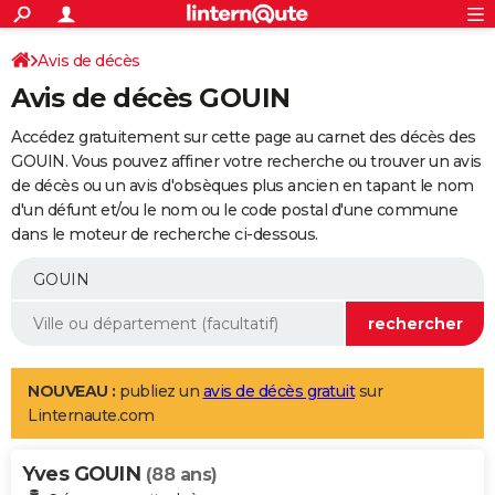
ACTUALITÉS
Connexion
S'inscrire
Avis de décès
Rechercher
Société
Education
Villes
Politique
Faits Divers
Monde
+
SPORT
Avis de décès GOUIN
Football
Cyclisme
Forum
Coupe du monde 2026
Tennis
Rugby
CULTURE
Accédez gratuitement sur cette page au carnet des décès des
TNT
Cinéma
Musique
Programme TV
Streaming
Sorties cinéma
+
GOUIN. Vous pouvez affiner votre recherche ou trouver un avis
FINANCE
de décès ou un avis d'obsèques plus ancien en tapant le nom
Impôts
Immobilier
Banque
Crédit
Retraite
Epargne
Risques naturels par ville
Assurance
AUTO
d'un défunt et/ou le nom ou le code postal d'une commune
dans le moteur de recherche ci-dessous.
Réserver un essai
Berlines
Forum auto
Essais
Citadines
SUV
+
HIGH-TECH
Meilleur smartphone
Ordinateurs
Guide high-tech
Mobiles
Internet
Jeux vidéo
+
BRICOLAGE
Aménagement intérieur
Cuisine
Jardinage
+
Forum
Extérieur
Salle de bains
Rangement
WEEK-END
Escapades
Expositions
Week-end nature
Guides de France
Patrimoine
Musées
+
LIFESTYLE
NOUVEAU :
publiez un
avis de décès gratuit
sur
Linternaute.com
Bien-être
Mode
+
Art de vivre
Loisirs
Modes de vie
SANTE
Yves GOUIN
Guide de la santé
Médicaments
+
Alimentation
Maladies
Sommeil
(88 ans)
VOYAGE