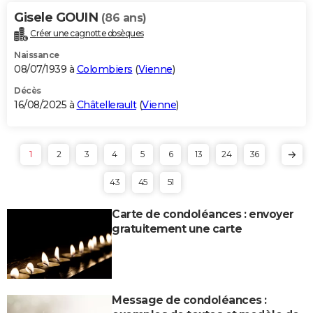
Gisele GOUIN
(86 ans)
Créer une cagnotte obsèques
Naissance
08/07/1939 à
Colombiers
(
Vienne
)
Décès
16/08/2025 à
Châtellerault
(
Vienne
)
1
2
3
4
5
6
13
24
36
43
45
51
Carte de condoléances : envoyer
gratuitement une carte
Message de condoléances :