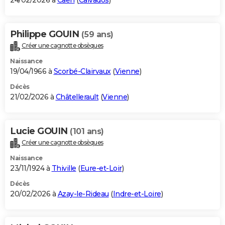
24/02/2026 à
Caen
(
Calvados
)
Philippe GOUIN
(59 ans)
Créer une cagnotte obsèques
Naissance
19/04/1966 à
Scorbé-Clairvaux
(
Vienne
)
Décès
21/02/2026 à
Châtellerault
(
Vienne
)
Lucie GOUIN
(101 ans)
Créer une cagnotte obsèques
Naissance
23/11/1924 à
Thiville
(
Eure-et-Loir
)
Décès
20/02/2026 à
Azay-le-Rideau
(
Indre-et-Loire
)