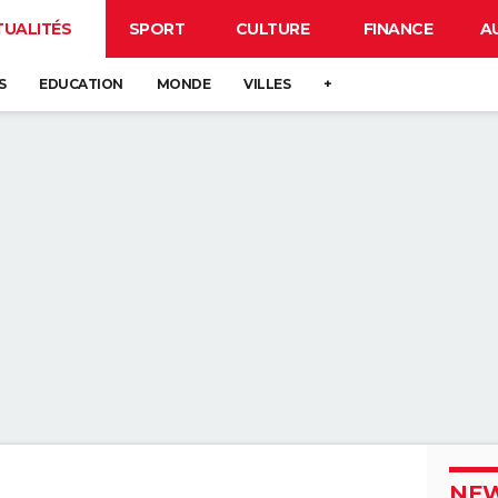
TUALITÉS
SPORT
CULTURE
FINANCE
A
S
EDUCATION
MONDE
VILLES
+
NEW