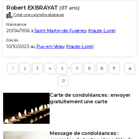
Robert EXBRAYAT
(87 ans)
Créer une cagnotte obsèques
Naissance
20/04/1936 à
Saint-Martin-de-Fugères
(
Haute-Loire
)
Décès
10/10/2023 au
Puy-en-Velay
(
Haute-Loire
)
...
1
2
3
4
5
9
13
16
17
21
Carte de condoléances : envoyer
gratuitement une carte
Message de condoléances :