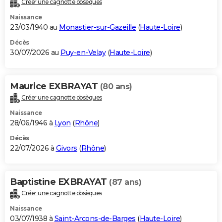
Créer une cagnotte obsèques
City break
Voyage de noces
Climat
Destinations
Voyage nature
Forum
+
PHOTO
Naissance
23/03/1940 au
Monastier-sur-Gazeille
(
Haute-Loire
)
GUIDES D'ACHAT
Décès
30/07/2026 au
Puy-en-Velay
(
Haute-Loire
)
BONS PLANS
CARTE DE VOEUX
Maurice EXBRAYAT
(80 ans)
Carte Bonne année
Carte Pâques
Carte de Noël
Carte Saint-Valentin
Carte d'anniversaire
DICTIONNAIRE
Créer une cagnotte obsèques
Biographies
Expressions
Dictionnaire
Citations
Proverbes
PROGRAMME TV
Naissance
28/06/1946 à
Lyon
(
Rhône
)
COPAINS D'AVANT
Décès
22/07/2026 à
Givors
(
Rhône
)
Se connecter
Collèges
Universités
Service militaire
S'inscrire
Lycées
Primaires
Entreprises
Avis de recherche
AVIS DE DÉCÈS
FORUM
Baptistine EXBRAYAT
(87 ans)
Lifestyle
Sport
Television
Cinema
Bricolage
Culture
Auto
Voyage
Créer une cagnotte obsèques
Naissance
03/07/1938 à
Saint-Arcons-de-Barges
(
Haute-Loire
)