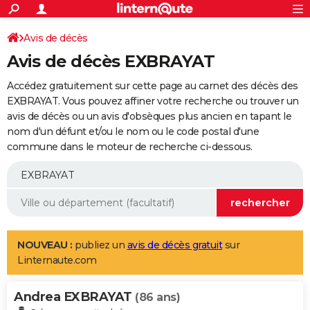
ACTUALITÉS
Connexion
S'inscrire
Avis de décès
Rechercher
Société
Education
Villes
Politique
Faits Divers
Monde
+
SPORT
Avis de décès EXBRAYAT
Football
Cyclisme
Forum
Coupe du monde 2026
Tennis
Rugby
CULTURE
Accédez gratuitement sur cette page au carnet des décès des
TNT
Cinéma
Musique
Programme TV
Streaming
Sorties cinéma
+
EXBRAYAT. Vous pouvez affiner votre recherche ou trouver un
FINANCE
avis de décès ou un avis d'obsèques plus ancien en tapant le
Impôts
Immobilier
Banque
Crédit
Retraite
Epargne
Risques naturels par ville
Assurance
AUTO
nom d'un défunt et/ou le nom ou le code postal d'une
commune dans le moteur de recherche ci-dessous.
Réserver un essai
Berlines
Forum auto
Essais
Citadines
SUV
+
HIGH-TECH
Meilleur smartphone
Ordinateurs
Guide high-tech
Mobiles
Internet
Jeux vidéo
+
BRICOLAGE
Aménagement intérieur
Cuisine
Jardinage
+
Forum
Extérieur
Salle de bains
Rangement
WEEK-END
Escapades
Expositions
Week-end nature
Guides de France
Patrimoine
Musées
+
LIFESTYLE
NOUVEAU :
publiez un
avis de décès gratuit
sur
Linternaute.com
Bien-être
Mode
+
Art de vivre
Loisirs
Modes de vie
SANTE
Andrea EXBRAYAT
Guide de la santé
Médicaments
+
Alimentation
Maladies
Sommeil
(86 ans)
VOYAGE