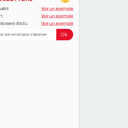
alité
Voir un exemple
rt
Voir un exemple
dossiers d'actu
Voir un exemple