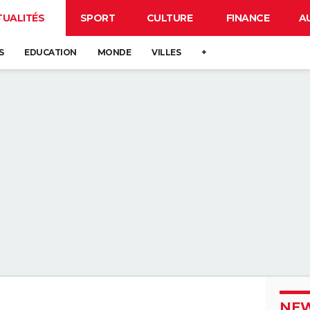
TUALITÉS
SPORT
CULTURE
FINANCE
A
S
EDUCATION
MONDE
VILLES
+
NEW