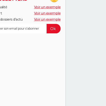
alité
Voir un exemple
rt
Voir un exemple
dossiers d'actu
Voir un exemple