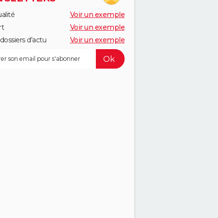
alité
Voir un exemple
rt
Voir un exemple
dossiers d'actu
Voir un exemple