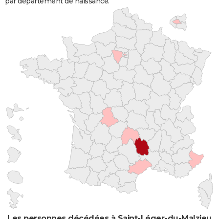
par département de naissance.
Les personnes décédées à Saint-Léger-du-Malzieu pa