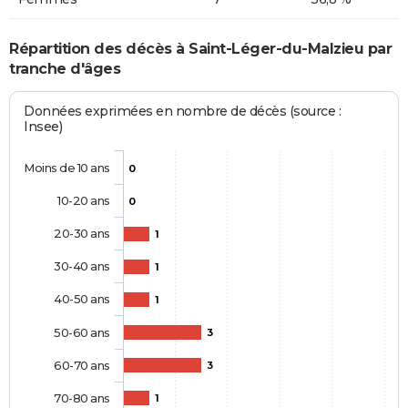
Répartition des décès à Saint-Léger-du-Malzieu par
tranche d'âges
Données exprimées en nombre de décès (source :
Insee)
Moins de 10 ans
0
10-20 ans
0
20-30 ans
1
30-40 ans
1
40-50 ans
1
50-60 ans
3
60-70 ans
3
70-80 ans
1