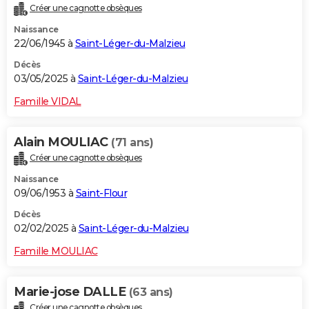
Créer une cagnotte obsèques
City break
Voyage de noces
Climat
Destinations
Voyage nature
Forum
+
PHOTO
Naissance
22/06/1945 à
Saint-Léger-du-Malzieu
GUIDES D'ACHAT
Décès
BONS PLANS
03/05/2025 à
Saint-Léger-du-Malzieu
CARTE DE VOEUX
Famille VIDAL
Carte Bonne année
Carte Pâques
Carte de Noël
Carte Saint-Valentin
Carte d'anniversaire
DICTIONNAIRE
Alain MOULIAC
(71 ans)
Biographies
Expressions
Dictionnaire
Citations
Proverbes
PROGRAMME TV
Créer une cagnotte obsèques
Naissance
COPAINS D'AVANT
09/06/1953 à
Saint-Flour
Se connecter
Collèges
Universités
Service militaire
S'inscrire
Lycées
Primaires
Entreprises
Avis de recherche
AVIS DE DÉCÈS
Décès
02/02/2025 à
Saint-Léger-du-Malzieu
FORUM
Famille MOULIAC
Lifestyle
Sport
Television
Cinema
Bricolage
Culture
Auto
Voyage
Marie-jose DALLE
(63 ans)
Créer une cagnotte obsèques