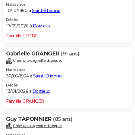
Naissance
City break
Voyage de noces
Climat
Destinations
Voyage nature
Forum
+
PHOTO
10/10/1960 à
Saint-Étienne
GUIDES D'ACHAT
Décès
17/05/2026 à
Doizieux
BONS PLANS
Famille TEDDE
CARTE DE VOEUX
Gabrielle GRANGER
(91 ans)
Carte Bonne année
Carte Pâques
Carte de Noël
Carte Saint-Valentin
Carte d'anniversaire
DICTIONNAIRE
Créer une cagnotte obsèques
Biographies
Expressions
Dictionnaire
Citations
Proverbes
PROGRAMME TV
Naissance
30/05/1934 à
Saint-Étienne
COPAINS D'AVANT
Décès
13/01/2026 à
Doizieux
Se connecter
Collèges
Universités
Service militaire
S'inscrire
Lycées
Primaires
Entreprises
Avis de recherche
AVIS DE DÉCÈS
Famille GRANGER
FORUM
Lifestyle
Sport
Television
Cinema
Bricolage
Culture
Auto
Voyage
Guy TAPONNIER
(85 ans)
Créer une cagnotte obsèques