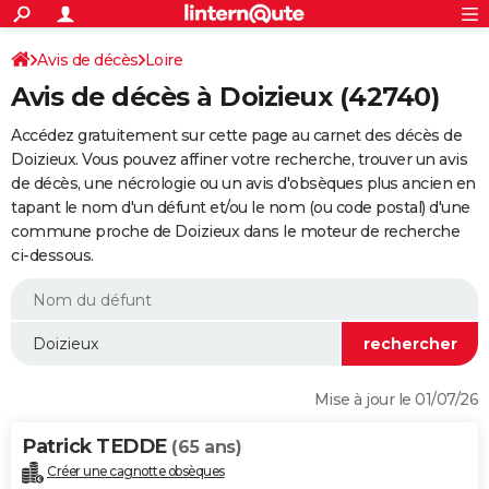
ACTUALITÉS
Connexion
S'inscrire
Avis de décès
Loire
Rechercher
Société
Education
Villes
Politique
Faits Divers
Monde
+
SPORT
Avis de décès à Doizieux (42740)
Football
Cyclisme
Forum
Coupe du monde 2026
Tennis
Rugby
CULTURE
Accédez gratuitement sur cette page au carnet des décès de
TNT
Cinéma
Musique
Programme TV
Streaming
Sorties cinéma
+
Doizieux. Vous pouvez affiner votre recherche, trouver un avis
FINANCE
de décès, une nécrologie ou un avis d'obsèques plus ancien en
Impôts
Immobilier
Banque
Crédit
Retraite
Epargne
Risques naturels par ville
Assurance
AUTO
tapant le nom d'un défunt et/ou le nom (ou code postal) d'une
commune proche de Doizieux dans le moteur de recherche
Réserver un essai
Berlines
Forum auto
Essais
Citadines
SUV
+
HIGH-TECH
ci-dessous.
Meilleur smartphone
Ordinateurs
Guide high-tech
Mobiles
Internet
Jeux vidéo
+
BRICOLAGE
Aménagement intérieur
Cuisine
Jardinage
+
Forum
Extérieur
Salle de bains
Rangement
WEEK-END
Escapades
Expositions
Week-end nature
Guides de France
Patrimoine
Musées
+
LIFESTYLE
Mise à jour le 01/07/26
Bien-être
Mode
+
Art de vivre
Loisirs
Modes de vie
SANTE
Patrick TEDDE
(65 ans)
Guide de la santé
Médicaments
+
Alimentation
Maladies
Sommeil
VOYAGE
Créer une cagnotte obsèques