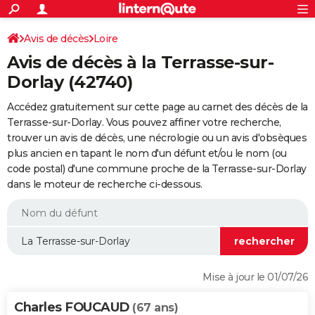
ACTUALITÉS
Connexion
S'inscrire
Avis de décès
Loire
Rechercher
Société
Education
Villes
Politique
Faits Divers
Monde
+
SPORT
Avis de décès à la Terrasse-sur-
Football
Cyclisme
Forum
Coupe du monde 2026
Tennis
Rugby
CULTURE
Dorlay (42740)
TNT
Cinéma
Musique
Programme TV
Streaming
Sorties cinéma
+
FINANCE
Accédez gratuitement sur cette page au carnet des décès de la
Terrasse-sur-Dorlay. Vous pouvez affiner votre recherche,
Impôts
Immobilier
Banque
Crédit
Retraite
Epargne
Risques naturels par ville
Assurance
AUTO
trouver un avis de décès, une nécrologie ou un avis d'obsèques
plus ancien en tapant le nom d'un défunt et/ou le nom (ou
Réserver un essai
Berlines
Forum auto
Essais
Citadines
SUV
+
HIGH-TECH
code postal) d'une commune proche de la Terrasse-sur-Dorlay
dans le moteur de recherche ci-dessous.
Meilleur smartphone
Ordinateurs
Guide high-tech
Mobiles
Internet
Jeux vidéo
+
BRICOLAGE
Aménagement intérieur
Cuisine
Jardinage
+
Forum
Extérieur
Salle de bains
Rangement
WEEK-END
Escapades
Expositions
Week-end nature
Guides de France
Patrimoine
Musées
+
LIFESTYLE
Bien-être
Mode
+
Art de vivre
Loisirs
Modes de vie
SANTE
Mise à jour le 01/07/26
Guide de la santé
Médicaments
+
Alimentation
Maladies
Sommeil
VOYAGE
Charles FOUCAUD
(67 ans)