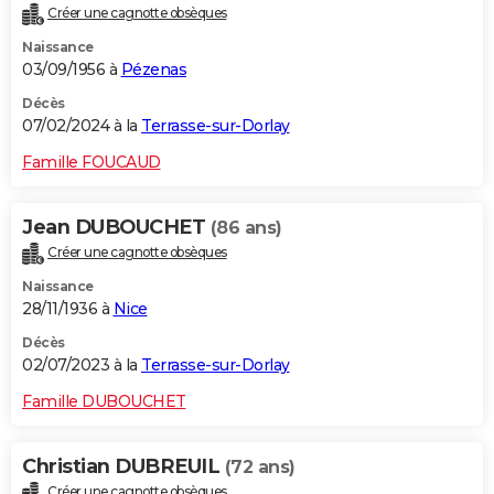
Créer une cagnotte obsèques
City break
Voyage de noces
Climat
Destinations
Voyage nature
Forum
+
PHOTO
Naissance
03/09/1956 à
Pézenas
GUIDES D'ACHAT
Décès
BONS PLANS
07/02/2024 à la
Terrasse-sur-Dorlay
CARTE DE VOEUX
Famille FOUCAUD
Carte Bonne année
Carte Pâques
Carte de Noël
Carte Saint-Valentin
Carte d'anniversaire
DICTIONNAIRE
Jean DUBOUCHET
(86 ans)
Biographies
Expressions
Dictionnaire
Citations
Proverbes
PROGRAMME TV
Créer une cagnotte obsèques
Naissance
COPAINS D'AVANT
28/11/1936 à
Nice
Se connecter
Collèges
Universités
Service militaire
S'inscrire
Lycées
Primaires
Entreprises
Avis de recherche
AVIS DE DÉCÈS
Décès
02/07/2023 à la
Terrasse-sur-Dorlay
FORUM
Famille DUBOUCHET
Lifestyle
Sport
Television
Cinema
Bricolage
Culture
Auto
Voyage
Christian DUBREUIL
(72 ans)
Créer une cagnotte obsèques