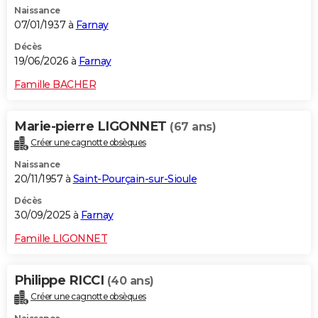
Naissance
City break
Voyage de noces
Climat
Destinations
Voyage nature
Forum
+
PHOTO
07/01/1937 à
Farnay
GUIDES D'ACHAT
Décès
19/06/2026 à
Farnay
BONS PLANS
Famille BACHER
CARTE DE VOEUX
Marie-pierre LIGONNET
(67 ans)
Carte Bonne année
Carte Pâques
Carte de Noël
Carte Saint-Valentin
Carte d'anniversaire
DICTIONNAIRE
Créer une cagnotte obsèques
Biographies
Expressions
Dictionnaire
Citations
Proverbes
PROGRAMME TV
Naissance
20/11/1957 à
Saint-Pourçain-sur-Sioule
COPAINS D'AVANT
Décès
30/09/2025 à
Farnay
Se connecter
Collèges
Universités
Service militaire
S'inscrire
Lycées
Primaires
Entreprises
Avis de recherche
AVIS DE DÉCÈS
Famille LIGONNET
FORUM
Lifestyle
Sport
Television
Cinema
Bricolage
Culture
Auto
Voyage
Philippe RICCI
(40 ans)
Créer une cagnotte obsèques