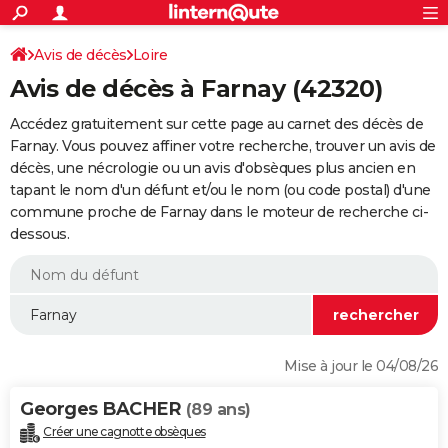
ACTUALITÉS
Connexion
S'inscrire
Avis de décès
Loire
Rechercher
Société
Education
Villes
Politique
Faits Divers
Monde
+
SPORT
Avis de décès à Farnay (42320)
Football
Cyclisme
Forum
Coupe du monde 2026
Tennis
Rugby
CULTURE
Accédez gratuitement sur cette page au carnet des décès de
TNT
Cinéma
Musique
Programme TV
Streaming
Sorties cinéma
+
Farnay. Vous pouvez affiner votre recherche, trouver un avis de
FINANCE
décès, une nécrologie ou un avis d'obsèques plus ancien en
Impôts
Immobilier
Banque
Crédit
Retraite
Epargne
Risques naturels par ville
Assurance
AUTO
tapant le nom d'un défunt et/ou le nom (ou code postal) d'une
commune proche de Farnay dans le moteur de recherche ci-
Réserver un essai
Berlines
Forum auto
Essais
Citadines
SUV
+
HIGH-TECH
dessous.
Meilleur smartphone
Ordinateurs
Guide high-tech
Mobiles
Internet
Jeux vidéo
+
BRICOLAGE
Aménagement intérieur
Cuisine
Jardinage
+
Forum
Extérieur
Salle de bains
Rangement
WEEK-END
Escapades
Expositions
Week-end nature
Guides de France
Patrimoine
Musées
+
LIFESTYLE
Mise à jour le 04/08/26
Bien-être
Mode
+
Art de vivre
Loisirs
Modes de vie
SANTE
Georges BACHER
(89 ans)
Guide de la santé
Médicaments
+
Alimentation
Maladies
Sommeil
VOYAGE
Créer une cagnotte obsèques