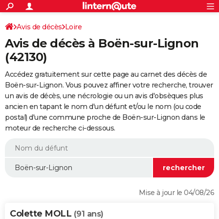
ACTUALITÉS
Connexion
S'inscrire
Avis de décès
Loire
Rechercher
Société
Education
Villes
Politique
Faits Divers
Monde
+
SPORT
Avis de décès à Boën-sur-Lignon
Football
Cyclisme
Forum
Coupe du monde 2026
Tennis
Rugby
CULTURE
(42130)
TNT
Cinéma
Musique
Programme TV
Streaming
Sorties cinéma
+
FINANCE
Accédez gratuitement sur cette page au carnet des décès de
Boën-sur-Lignon. Vous pouvez affiner votre recherche, trouver
Impôts
Immobilier
Banque
Crédit
Retraite
Epargne
Risques naturels par ville
Assurance
AUTO
un avis de décès, une nécrologie ou un avis d'obsèques plus
ancien en tapant le nom d'un défunt et/ou le nom (ou code
Réserver un essai
Berlines
Forum auto
Essais
Citadines
SUV
+
HIGH-TECH
postal) d'une commune proche de Boën-sur-Lignon dans le
moteur de recherche ci-dessous.
Meilleur smartphone
Ordinateurs
Guide high-tech
Mobiles
Internet
Jeux vidéo
+
BRICOLAGE
Aménagement intérieur
Cuisine
Jardinage
+
Forum
Extérieur
Salle de bains
Rangement
WEEK-END
Escapades
Expositions
Week-end nature
Guides de France
Patrimoine
Musées
+
LIFESTYLE
Bien-être
Mode
+
Art de vivre
Loisirs
Modes de vie
SANTE
Mise à jour le 04/08/26
Guide de la santé
Médicaments
+
Alimentation
Maladies
Sommeil
VOYAGE
Colette MOLL
(91 ans)