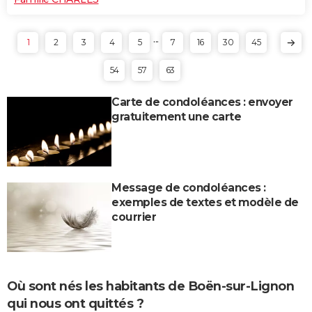
...
1
2
3
4
5
7
16
30
45
54
57
63
Carte de condoléances : envoyer
gratuitement une carte
Message de condoléances :
exemples de textes et modèle de
courrier
Où sont nés les habitants de Boën-sur-Lignon
qui nous ont quittés ?