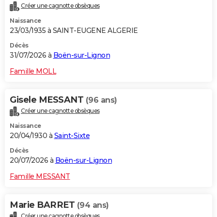
Créer une cagnotte obsèques
City break
Voyage de noces
Climat
Destinations
Voyage nature
Forum
+
PHOTO
Naissance
23/03/1935 à SAINT-EUGENE ALGERIE
GUIDES D'ACHAT
Décès
BONS PLANS
31/07/2026 à
Boën-sur-Lignon
CARTE DE VOEUX
Famille MOLL
Carte Bonne année
Carte Pâques
Carte de Noël
Carte Saint-Valentin
Carte d'anniversaire
DICTIONNAIRE
Gisele MESSANT
(96 ans)
Biographies
Expressions
Dictionnaire
Citations
Proverbes
PROGRAMME TV
Créer une cagnotte obsèques
Naissance
COPAINS D'AVANT
20/04/1930 à
Saint-Sixte
Se connecter
Collèges
Universités
Service militaire
S'inscrire
Lycées
Primaires
Entreprises
Avis de recherche
AVIS DE DÉCÈS
Décès
20/07/2026 à
Boën-sur-Lignon
FORUM
Famille MESSANT
Lifestyle
Sport
Television
Cinema
Bricolage
Culture
Auto
Voyage
Marie BARRET
(94 ans)
Créer une cagnotte obsèques