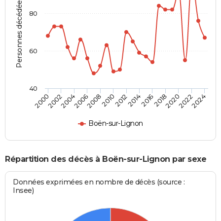
Personnes décédées
80
60
40
2012
2004
2018
2010
2024
2002
2016
2008
2022
2000
2014
2006
2020
Boën-sur-Lignon
Répartition des décès à Boën-sur-Lignon par sexe
Données exprimées en nombre de décès (source :
Insee)