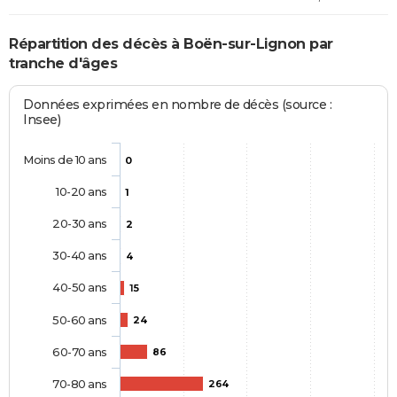
Répartition des décès à Boën-sur-Lignon par
tranche d'âges
Données exprimées en nombre de décès (source :
Insee)
Moins de 10 ans
0
10-20 ans
1
20-30 ans
2
30-40 ans
4
40-50 ans
15
50-60 ans
24
60-70 ans
86
70-80 ans
264