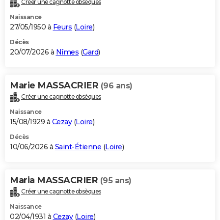
Créer une cagnotte obsèques
City break
Voyage de noces
Climat
Destinations
Voyage nature
Forum
+
PHOTO
Naissance
27/05/1950 à
Feurs
(
Loire
)
GUIDES D'ACHAT
Décès
20/07/2026 à
Nîmes
(
Gard
)
BONS PLANS
CARTE DE VOEUX
Marie MASSACRIER
(96 ans)
Carte Bonne année
Carte Pâques
Carte de Noël
Carte Saint-Valentin
Carte d'anniversaire
DICTIONNAIRE
Créer une cagnotte obsèques
Biographies
Expressions
Dictionnaire
Citations
Proverbes
PROGRAMME TV
Naissance
15/08/1929 à
Cezay
(
Loire
)
COPAINS D'AVANT
Décès
10/06/2026 à
Saint-Étienne
(
Loire
)
Se connecter
Collèges
Universités
Service militaire
S'inscrire
Lycées
Primaires
Entreprises
Avis de recherche
AVIS DE DÉCÈS
FORUM
Maria MASSACRIER
(95 ans)
Lifestyle
Sport
Television
Cinema
Bricolage
Culture
Auto
Voyage
Créer une cagnotte obsèques
Naissance
02/04/1931 à
Cezay
(
Loire
)