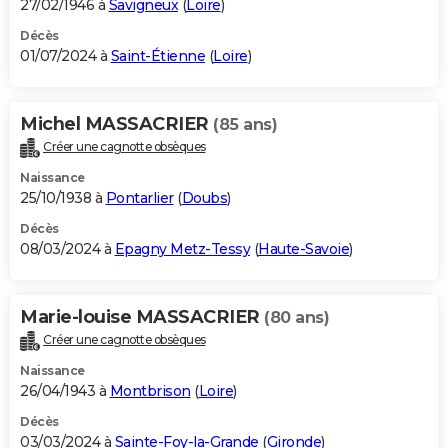
27/02/1946 à
Savigneux
(
Loire
)
Décès
01/07/2024 à
Saint-Étienne
(
Loire
)
Michel MASSACRIER
(85 ans)
Créer une cagnotte obsèques
Naissance
25/10/1938 à
Pontarlier
(
Doubs
)
Décès
08/03/2024 à
Epagny Metz-Tessy
(
Haute-Savoie
)
Marie-louise MASSACRIER
(80 ans)
Créer une cagnotte obsèques
Naissance
26/04/1943 à
Montbrison
(
Loire
)
Décès
03/03/2024 à
Sainte-Foy-la-Grande
(
Gironde
)