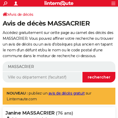
ACTUALITÉS
Connexion
S'inscrire
Avis de décès
Rechercher
Société
Education
Villes
Politique
Faits Divers
Monde
+
SPORT
Avis de décès MASSACRIER
Football
Cyclisme
Forum
Coupe du monde 2026
Tennis
Rugby
CULTURE
Accédez gratuitement sur cette page au carnet des décès des
TNT
Cinéma
Musique
Programme TV
Streaming
Sorties cinéma
+
MASSACRIER. Vous pouvez affiner votre recherche ou trouver
FINANCE
un avis de décès ou un avis d'obsèques plus ancien en tapant
Impôts
Immobilier
Banque
Crédit
Retraite
Epargne
Risques naturels par ville
Assurance
AUTO
le nom d'un défunt et/ou le nom ou le code postal d'une
commune dans le moteur de recherche ci-dessous.
Réserver un essai
Berlines
Forum auto
Essais
Citadines
SUV
+
HIGH-TECH
Meilleur smartphone
Ordinateurs
Guide high-tech
Mobiles
Internet
Jeux vidéo
+
BRICOLAGE
Aménagement intérieur
Cuisine
Jardinage
+
Forum
Extérieur
Salle de bains
Rangement
WEEK-END
Escapades
Expositions
Week-end nature
Guides de France
Patrimoine
Musées
+
LIFESTYLE
NOUVEAU :
publiez un
avis de décès gratuit
sur
Linternaute.com
Bien-être
Mode
+
Art de vivre
Loisirs
Modes de vie
SANTE
Janine MASSACRIER
Guide de la santé
Médicaments
+
Alimentation
Maladies
Sommeil
(76 ans)
VOYAGE