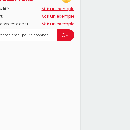
alité
Voir un exemple
rt
Voir un exemple
dossiers d'actu
Voir un exemple