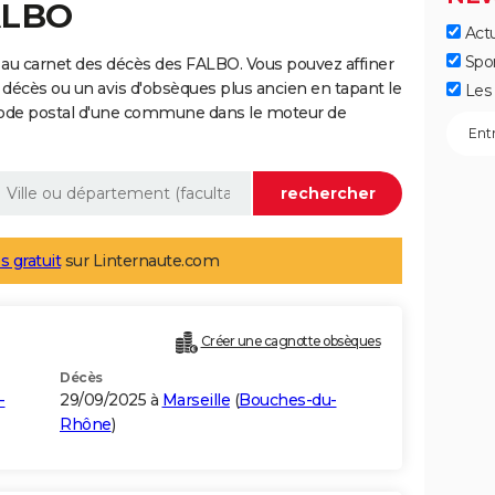
ALBO
Actu
Spo
 au carnet des décès des FALBO. Vous pouvez affiner
 décès ou un avis d'obsèques plus ancien en tapant le
Les 
code postal d'une commune dans le moteur de
s gratuit
sur Linternaute.com
Créer une cagnotte obsèques
Décès
-
29/09/2025 à
Marseille
(
Bouches-du-
Rhône
)