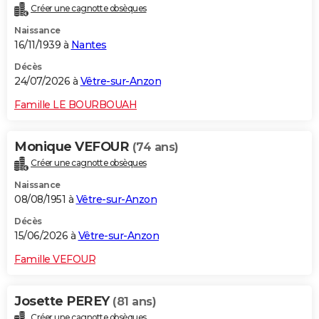
Créer une cagnotte obsèques
City break
Voyage de noces
Climat
Destinations
Voyage nature
Forum
+
PHOTO
Naissance
16/11/1939 à
Nantes
GUIDES D'ACHAT
Décès
BONS PLANS
24/07/2026 à
Vêtre-sur-Anzon
CARTE DE VOEUX
Famille LE BOURBOUAH
Carte Bonne année
Carte Pâques
Carte de Noël
Carte Saint-Valentin
Carte d'anniversaire
DICTIONNAIRE
Monique VEFOUR
(74 ans)
Biographies
Expressions
Dictionnaire
Citations
Proverbes
PROGRAMME TV
Créer une cagnotte obsèques
Naissance
COPAINS D'AVANT
08/08/1951 à
Vêtre-sur-Anzon
Se connecter
Collèges
Universités
Service militaire
S'inscrire
Lycées
Primaires
Entreprises
Avis de recherche
AVIS DE DÉCÈS
Décès
15/06/2026 à
Vêtre-sur-Anzon
FORUM
Famille VEFOUR
Lifestyle
Sport
Television
Cinema
Bricolage
Culture
Auto
Voyage
Josette PEREY
(81 ans)
Créer une cagnotte obsèques