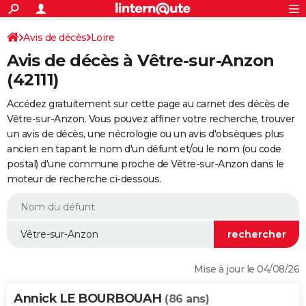
ACTUALITÉS
Connexion
S'inscrire
Avis de décès
Loire
Rechercher
Société
Education
Villes
Politique
Faits Divers
Monde
+
SPORT
Avis de décès à Vêtre-sur-Anzon
Football
Cyclisme
Forum
Coupe du monde 2026
Tennis
Rugby
CULTURE
(42111)
TNT
Cinéma
Musique
Programme TV
Streaming
Sorties cinéma
+
FINANCE
Accédez gratuitement sur cette page au carnet des décès de
Vêtre-sur-Anzon. Vous pouvez affiner votre recherche, trouver
Impôts
Immobilier
Banque
Crédit
Retraite
Epargne
Risques naturels par ville
Assurance
AUTO
un avis de décès, une nécrologie ou un avis d'obsèques plus
ancien en tapant le nom d'un défunt et/ou le nom (ou code
Réserver un essai
Berlines
Forum auto
Essais
Citadines
SUV
+
HIGH-TECH
postal) d'une commune proche de Vêtre-sur-Anzon dans le
moteur de recherche ci-dessous.
Meilleur smartphone
Ordinateurs
Guide high-tech
Mobiles
Internet
Jeux vidéo
+
BRICOLAGE
Aménagement intérieur
Cuisine
Jardinage
+
Forum
Extérieur
Salle de bains
Rangement
WEEK-END
Escapades
Expositions
Week-end nature
Guides de France
Patrimoine
Musées
+
LIFESTYLE
Bien-être
Mode
+
Art de vivre
Loisirs
Modes de vie
SANTE
Mise à jour le 04/08/26
Guide de la santé
Médicaments
+
Alimentation
Maladies
Sommeil
VOYAGE
Annick LE BOURBOUAH
(86 ans)