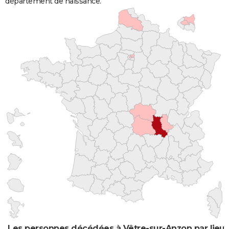
département de naissance.
Les personnes décédées à Vêtre-sur-Anzon par lieu 