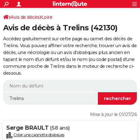
ACTUALITÉS
Connexion
S'inscrire
Avis de décès
Loire
Rechercher
Société
Education
Villes
Politique
Faits Divers
Monde
+
SPORT
Avis de décès à Trelins (42130)
Football
Cyclisme
Forum
Coupe du monde 2026
Tennis
Rugby
CULTURE
Accédez gratuitement sur cette page au carnet des décès de
TNT
Cinéma
Musique
Programme TV
Streaming
Sorties cinéma
+
Trelins. Vous pouvez affiner votre recherche, trouver un avis de
FINANCE
décès, une nécrologie ou un avis d'obsèques plus ancien en
Impôts
Immobilier
Banque
Crédit
Retraite
Epargne
Risques naturels par ville
Assurance
AUTO
tapant le nom d'un défunt et/ou le nom (ou code postal) d'une
commune proche de Trelins dans le moteur de recherche ci-
Réserver un essai
Berlines
Forum auto
Essais
Citadines
SUV
+
HIGH-TECH
dessous.
Meilleur smartphone
Ordinateurs
Guide high-tech
Mobiles
Internet
Jeux vidéo
+
BRICOLAGE
Aménagement intérieur
Cuisine
Jardinage
+
Forum
Extérieur
Salle de bains
Rangement
WEEK-END
Escapades
Expositions
Week-end nature
Guides de France
Patrimoine
Musées
+
LIFESTYLE
Mise à jour le 01/07/26
Bien-être
Mode
+
Art de vivre
Loisirs
Modes de vie
SANTE
Serge BRAULT
(58 ans)
Guide de la santé
Médicaments
+
Alimentation
Maladies
Sommeil
VOYAGE
Créer une cagnotte obsèques