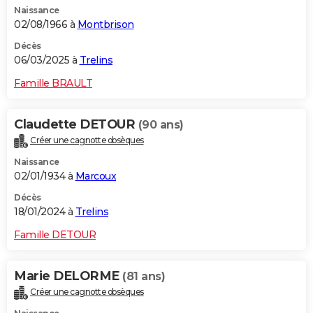
Naissance
City break
Voyage de noces
Climat
Destinations
Voyage nature
Forum
+
PHOTO
02/08/1966 à
Montbrison
GUIDES D'ACHAT
Décès
06/03/2025 à
Trelins
BONS PLANS
Famille BRAULT
CARTE DE VOEUX
Claudette DETOUR
(90 ans)
Carte Bonne année
Carte Pâques
Carte de Noël
Carte Saint-Valentin
Carte d'anniversaire
DICTIONNAIRE
Créer une cagnotte obsèques
Biographies
Expressions
Dictionnaire
Citations
Proverbes
PROGRAMME TV
Naissance
02/01/1934 à
Marcoux
COPAINS D'AVANT
Décès
18/01/2024 à
Trelins
Se connecter
Collèges
Universités
Service militaire
S'inscrire
Lycées
Primaires
Entreprises
Avis de recherche
AVIS DE DÉCÈS
Famille DETOUR
FORUM
Lifestyle
Sport
Television
Cinema
Bricolage
Culture
Auto
Voyage
Marie DELORME
(81 ans)
Créer une cagnotte obsèques