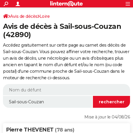
ACTUALITÉS
Connexion
S'inscrire
Avis de décès
Loire
Rechercher
Société
Education
Villes
Politique
Faits Divers
Monde
+
SPORT
Avis de décès à Sail-sous-Couzan
Football
Cyclisme
Forum
Coupe du monde 2026
Tennis
Rugby
CULTURE
(42890)
TNT
Cinéma
Musique
Programme TV
Streaming
Sorties cinéma
+
FINANCE
Accédez gratuitement sur cette page au carnet des décès de
Sail-sous-Couzan. Vous pouvez affiner votre recherche, trouver
Impôts
Immobilier
Banque
Crédit
Retraite
Epargne
Risques naturels par ville
Assurance
AUTO
un avis de décès, une nécrologie ou un avis d'obsèques plus
ancien en tapant le nom d'un défunt et/ou le nom (ou code
Réserver un essai
Berlines
Forum auto
Essais
Citadines
SUV
+
HIGH-TECH
postal) d'une commune proche de Sail-sous-Couzan dans le
moteur de recherche ci-dessous.
Meilleur smartphone
Ordinateurs
Guide high-tech
Mobiles
Internet
Jeux vidéo
+
BRICOLAGE
Aménagement intérieur
Cuisine
Jardinage
+
Forum
Extérieur
Salle de bains
Rangement
WEEK-END
Escapades
Expositions
Week-end nature
Guides de France
Patrimoine
Musées
+
LIFESTYLE
Bien-être
Mode
+
Art de vivre
Loisirs
Modes de vie
SANTE
Mise à jour le 04/08/26
Guide de la santé
Médicaments
+
Alimentation
Maladies
Sommeil
VOYAGE
Pierre THEVENET
(78 ans)