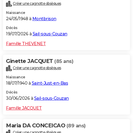
Créer une cagnotte obsèques
City break
Voyage de noces
Climat
Destinations
Voyage nature
Forum
+
PHOTO
Naissance
24/05/1948 à
Montbrison
GUIDES D'ACHAT
Décès
BONS PLANS
19/07/2026 à
Sail-sous-Couzan
CARTE DE VOEUX
Famille THEVENET
Carte Bonne année
Carte Pâques
Carte de Noël
Carte Saint-Valentin
Carte d'anniversaire
DICTIONNAIRE
Ginette JACQUET
(85 ans)
Biographies
Expressions
Dictionnaire
Citations
Proverbes
PROGRAMME TV
Créer une cagnotte obsèques
Naissance
COPAINS D'AVANT
18/07/1940 à
Saint-Just-en-Bas
Se connecter
Collèges
Universités
Service militaire
S'inscrire
Lycées
Primaires
Entreprises
Avis de recherche
AVIS DE DÉCÈS
Décès
30/06/2026 à
Sail-sous-Couzan
FORUM
Famille JACQUET
Lifestyle
Sport
Television
Cinema
Bricolage
Culture
Auto
Voyage
Maria DA CONCEICAO
(89 ans)
Créer une cagnotte obsèques