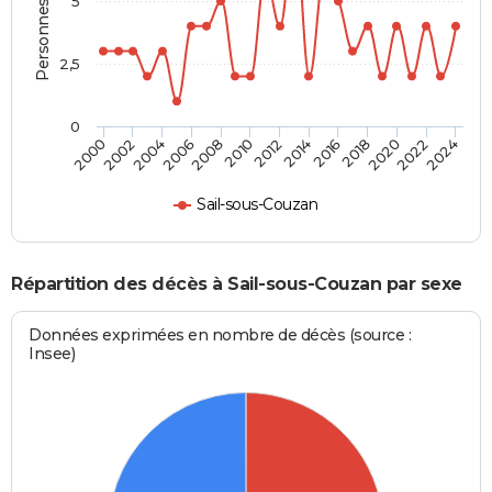
Personnes décédées
5
2,5
0
2010
2012
2014
2016
2018
2020
2022
2024
2000
2002
2004
2006
2008
Sail-sous-Couzan
Répartition des décès à Sail-sous-Couzan par sexe
Données exprimées en nombre de décès (source :
Insee)