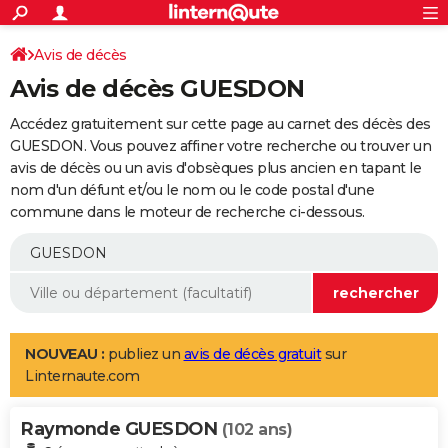
ACTUALITÉS
Connexion
S'inscrire
Avis de décès
Rechercher
Société
Education
Villes
Politique
Faits Divers
Monde
+
SPORT
Avis de décès GUESDON
Football
Cyclisme
Forum
Coupe du monde 2026
Tennis
Rugby
CULTURE
Accédez gratuitement sur cette page au carnet des décès des
TNT
Cinéma
Musique
Programme TV
Streaming
Sorties cinéma
+
GUESDON. Vous pouvez affiner votre recherche ou trouver un
FINANCE
avis de décès ou un avis d'obsèques plus ancien en tapant le
Impôts
Immobilier
Banque
Crédit
Retraite
Epargne
Risques naturels par ville
Assurance
AUTO
nom d'un défunt et/ou le nom ou le code postal d'une
commune dans le moteur de recherche ci-dessous.
Réserver un essai
Berlines
Forum auto
Essais
Citadines
SUV
+
HIGH-TECH
Meilleur smartphone
Ordinateurs
Guide high-tech
Mobiles
Internet
Jeux vidéo
+
BRICOLAGE
Aménagement intérieur
Cuisine
Jardinage
+
Forum
Extérieur
Salle de bains
Rangement
WEEK-END
Escapades
Expositions
Week-end nature
Guides de France
Patrimoine
Musées
+
LIFESTYLE
NOUVEAU :
publiez un
avis de décès gratuit
sur
Linternaute.com
Bien-être
Mode
+
Art de vivre
Loisirs
Modes de vie
SANTE
Raymonde GUESDON
Guide de la santé
Médicaments
+
Alimentation
Maladies
Sommeil
(102 ans)
VOYAGE