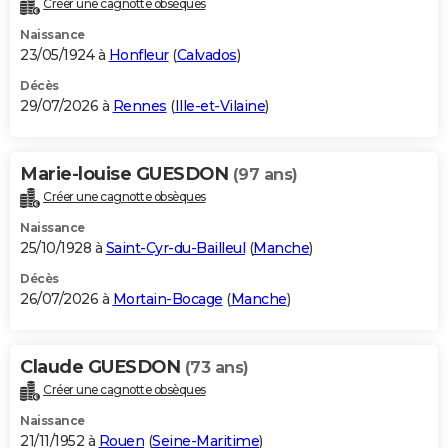
Créer une cagnotte obsèques
City break
Voyage de noces
Climat
Destinations
Voyage nature
Forum
+
PHOTO
Naissance
23/05/1924 à
Honfleur
(
Calvados
)
GUIDES D'ACHAT
Décès
29/07/2026 à
Rennes
(
Ille-et-Vilaine
)
BONS PLANS
CARTE DE VOEUX
Marie-louise GUESDON
(97 ans)
Carte Bonne année
Carte Pâques
Carte de Noël
Carte Saint-Valentin
Carte d'anniversaire
DICTIONNAIRE
Créer une cagnotte obsèques
Biographies
Expressions
Dictionnaire
Citations
Proverbes
PROGRAMME TV
Naissance
25/10/1928 à
Saint-Cyr-du-Bailleul
(
Manche
)
COPAINS D'AVANT
Décès
26/07/2026 à
Mortain-Bocage
(
Manche
)
Se connecter
Collèges
Universités
Service militaire
S'inscrire
Lycées
Primaires
Entreprises
Avis de recherche
AVIS DE DÉCÈS
FORUM
Claude GUESDON
(73 ans)
Lifestyle
Sport
Television
Cinema
Bricolage
Culture
Auto
Voyage
Créer une cagnotte obsèques
Naissance
21/11/1952 à
Rouen
(
Seine-Maritime
)