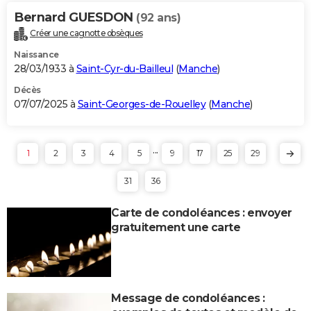
Bernard GUESDON
(92 ans)
Créer une cagnotte obsèques
Naissance
28/03/1933 à
Saint-Cyr-du-Bailleul
(
Manche
)
Décès
07/07/2025 à
Saint-Georges-de-Rouelley
(
Manche
)
...
1
2
3
4
5
9
17
25
29
31
36
Carte de condoléances : envoyer
gratuitement une carte
Message de condoléances :