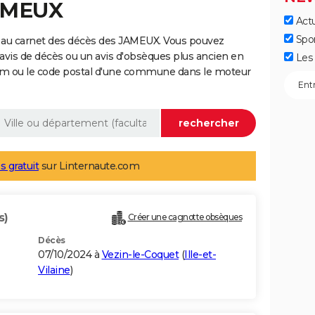
JAMEUX
Actu
Spo
 au carnet des décès des JAMEUX. Vous pouvez
 avis de décès ou un avis d'obsèques plus ancien en
Les 
nom ou le code postal d'une commune dans le moteur
s gratuit
sur Linternaute.com
s)
Créer une cagnotte obsèques
Décès
07/10/2024 à
Vezin-le-Coquet
(
Ille-et-
Vilaine
)