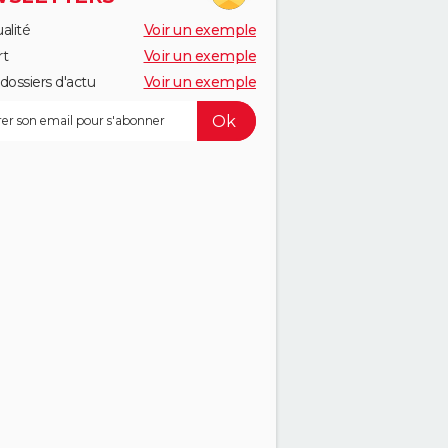
alité
Voir un exemple
rt
Voir un exemple
dossiers d'actu
Voir un exemple