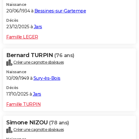
Naissance
City break
Voyage de noces
Climat
Destinations
Voyage nature
Forum
+
PHOTO
20/06/1934 à
Bessines-sur-Gartempe
GUIDES D'ACHAT
Décès
23/12/2025 à
Jars
BONS PLANS
Famille LEGER
CARTE DE VOEUX
Bernard TURPIN
(76 ans)
Carte Bonne année
Carte Pâques
Carte de Noël
Carte Saint-Valentin
Carte d'anniversaire
DICTIONNAIRE
Créer une cagnotte obsèques
Biographies
Expressions
Dictionnaire
Citations
Proverbes
PROGRAMME TV
Naissance
10/09/1949 à
Sury-ès-Bois
COPAINS D'AVANT
Décès
17/10/2025 à
Jars
Se connecter
Collèges
Universités
Service militaire
S'inscrire
Lycées
Primaires
Entreprises
Avis de recherche
AVIS DE DÉCÈS
Famille TURPIN
FORUM
Lifestyle
Sport
Television
Cinema
Bricolage
Culture
Auto
Voyage
Simone NIZOU
(78 ans)
Créer une cagnotte obsèques