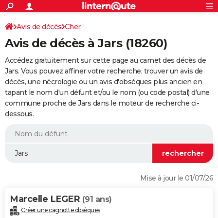
ACTUALITÉS
Connexion
S'inscrire
Avis de décès
Cher
Rechercher
Société
Education
Villes
Politique
Faits Divers
Monde
+
SPORT
Avis de décès à Jars (18260)
Football
Cyclisme
Forum
Coupe du monde 2026
Tennis
Rugby
CULTURE
Accédez gratuitement sur cette page au carnet des décès de
TNT
Cinéma
Musique
Programme TV
Streaming
Sorties cinéma
+
Jars. Vous pouvez affiner votre recherche, trouver un avis de
FINANCE
décès, une nécrologie ou un avis d'obsèques plus ancien en
Impôts
Immobilier
Banque
Crédit
Retraite
Epargne
Risques naturels par ville
Assurance
AUTO
tapant le nom d'un défunt et/ou le nom (ou code postal) d'une
commune proche de Jars dans le moteur de recherche ci-
Réserver un essai
Berlines
Forum auto
Essais
Citadines
SUV
+
HIGH-TECH
dessous.
Meilleur smartphone
Ordinateurs
Guide high-tech
Mobiles
Internet
Jeux vidéo
+
BRICOLAGE
Aménagement intérieur
Cuisine
Jardinage
+
Forum
Extérieur
Salle de bains
Rangement
WEEK-END
Escapades
Expositions
Week-end nature
Guides de France
Patrimoine
Musées
+
LIFESTYLE
Mise à jour le 01/07/26
Bien-être
Mode
+
Art de vivre
Loisirs
Modes de vie
SANTE
Marcelle LEGER
(91 ans)
Guide de la santé
Médicaments
+
Alimentation
Maladies
Sommeil
VOYAGE
Créer une cagnotte obsèques