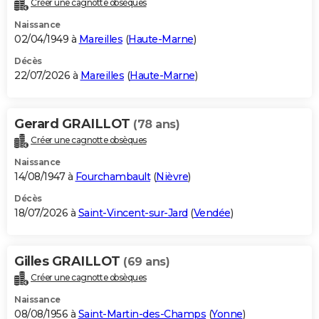
Créer une cagnotte obsèques
City break
Voyage de noces
Climat
Destinations
Voyage nature
Forum
+
PHOTO
Naissance
02/04/1949 à
Mareilles
(
Haute-Marne
)
GUIDES D'ACHAT
Décès
22/07/2026 à
Mareilles
(
Haute-Marne
)
BONS PLANS
CARTE DE VOEUX
Gerard GRAILLOT
(78 ans)
Carte Bonne année
Carte Pâques
Carte de Noël
Carte Saint-Valentin
Carte d'anniversaire
DICTIONNAIRE
Créer une cagnotte obsèques
Biographies
Expressions
Dictionnaire
Citations
Proverbes
PROGRAMME TV
Naissance
14/08/1947 à
Fourchambault
(
Nièvre
)
COPAINS D'AVANT
Décès
18/07/2026 à
Saint-Vincent-sur-Jard
(
Vendée
)
Se connecter
Collèges
Universités
Service militaire
S'inscrire
Lycées
Primaires
Entreprises
Avis de recherche
AVIS DE DÉCÈS
FORUM
Gilles GRAILLOT
(69 ans)
Lifestyle
Sport
Television
Cinema
Bricolage
Culture
Auto
Voyage
Créer une cagnotte obsèques
Naissance
08/08/1956 à
Saint-Martin-des-Champs
(
Yonne
)