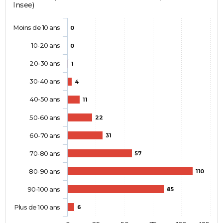
Insee)
Moins de 10 ans
0
10-20 ans
0
20-30 ans
1
30-40 ans
4
40-50 ans
11
50-60 ans
22
60-70 ans
31
70-80 ans
57
80-90 ans
110
90-100 ans
85
Plus de 100 ans
6