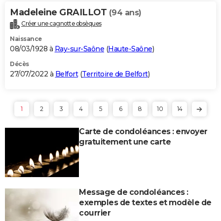
Madeleine GRAILLOT
(94 ans)
Créer une cagnotte obsèques
Naissance
08/03/1928 à
Ray-sur-Saône
(
Haute-Saône
)
Décès
27/07/2022 à
Belfort
(
Territoire de Belfort
)
1
2
3
4
5
6
8
10
14
Carte de condoléances : envoyer
gratuitement une carte
Message de condoléances :
exemples de textes et modèle de
courrier