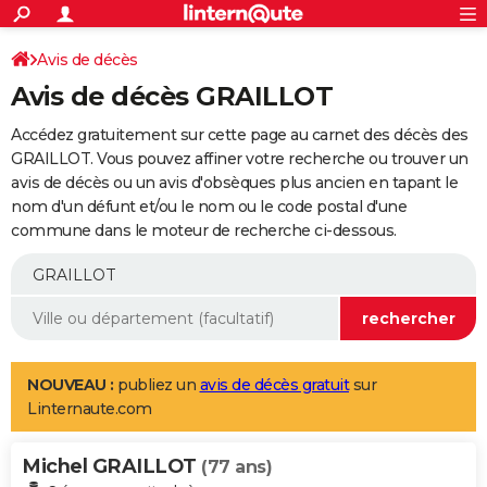
ACTUALITÉS
Connexion
S'inscrire
Avis de décès
Rechercher
Société
Education
Villes
Politique
Faits Divers
Monde
+
SPORT
Avis de décès GRAILLOT
Football
Cyclisme
Forum
Coupe du monde 2026
Tennis
Rugby
CULTURE
Accédez gratuitement sur cette page au carnet des décès des
TNT
Cinéma
Musique
Programme TV
Streaming
Sorties cinéma
+
GRAILLOT. Vous pouvez affiner votre recherche ou trouver un
FINANCE
avis de décès ou un avis d'obsèques plus ancien en tapant le
Impôts
Immobilier
Banque
Crédit
Retraite
Epargne
Risques naturels par ville
Assurance
AUTO
nom d'un défunt et/ou le nom ou le code postal d'une
commune dans le moteur de recherche ci-dessous.
Réserver un essai
Berlines
Forum auto
Essais
Citadines
SUV
+
HIGH-TECH
Meilleur smartphone
Ordinateurs
Guide high-tech
Mobiles
Internet
Jeux vidéo
+
BRICOLAGE
Aménagement intérieur
Cuisine
Jardinage
+
Forum
Extérieur
Salle de bains
Rangement
WEEK-END
Escapades
Expositions
Week-end nature
Guides de France
Patrimoine
Musées
+
LIFESTYLE
NOUVEAU :
publiez un
avis de décès gratuit
sur
Linternaute.com
Bien-être
Mode
+
Art de vivre
Loisirs
Modes de vie
SANTE
Michel GRAILLOT
Guide de la santé
Médicaments
+
Alimentation
Maladies
Sommeil
(77 ans)
VOYAGE