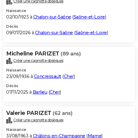
Créer une cagnotte obsèques
City break
Voyage de noces
Climat
Destinations
Voyage nature
Forum
+
PHOTO
Naissance
02/10/1923 à
Chalon-sur-Saône
(
Saône-et-Loire
)
GUIDES D'ACHAT
Décès
09/07/2026 à
Chalon-sur-Saône
(
Saône-et-Loire
)
BONS PLANS
CARTE DE VOEUX
Micheline PARIZET
(89 ans)
Carte Bonne année
Carte Pâques
Carte de Noël
Carte Saint-Valentin
Carte d'anniversaire
DICTIONNAIRE
Créer une cagnotte obsèques
Biographies
Expressions
Dictionnaire
Citations
Proverbes
PROGRAMME TV
Naissance
23/09/1936 à
Concressault
(
Cher
)
COPAINS D'AVANT
Décès
07/11/2025 à
Barlieu
(
Cher
)
Se connecter
Collèges
Universités
Service militaire
S'inscrire
Lycées
Primaires
Entreprises
Avis de recherche
AVIS DE DÉCÈS
FORUM
Valerie PARIZET
(62 ans)
Lifestyle
Sport
Television
Cinema
Bricolage
Culture
Auto
Voyage
Créer une cagnotte obsèques
Naissance
31/08/1963 à
Châlons-en-Champagne
(
Marne
)