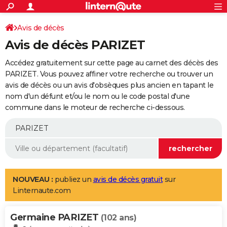
ACTUALITÉS
Connexion
S'inscrire
Avis de décès
Rechercher
Société
Education
Villes
Politique
Faits Divers
Monde
+
SPORT
Avis de décès PARIZET
Football
Cyclisme
Forum
Coupe du monde 2026
Tennis
Rugby
CULTURE
Accédez gratuitement sur cette page au carnet des décès des
TNT
Cinéma
Musique
Programme TV
Streaming
Sorties cinéma
+
PARIZET. Vous pouvez affiner votre recherche ou trouver un
FINANCE
avis de décès ou un avis d'obsèques plus ancien en tapant le
Impôts
Immobilier
Banque
Crédit
Retraite
Epargne
Risques naturels par ville
Assurance
AUTO
nom d'un défunt et/ou le nom ou le code postal d'une
commune dans le moteur de recherche ci-dessous.
Réserver un essai
Berlines
Forum auto
Essais
Citadines
SUV
+
HIGH-TECH
Meilleur smartphone
Ordinateurs
Guide high-tech
Mobiles
Internet
Jeux vidéo
+
BRICOLAGE
Aménagement intérieur
Cuisine
Jardinage
+
Forum
Extérieur
Salle de bains
Rangement
WEEK-END
Escapades
Expositions
Week-end nature
Guides de France
Patrimoine
Musées
+
LIFESTYLE
NOUVEAU :
publiez un
avis de décès gratuit
sur
Linternaute.com
Bien-être
Mode
+
Art de vivre
Loisirs
Modes de vie
SANTE
Germaine PARIZET
Guide de la santé
Médicaments
+
Alimentation
Maladies
Sommeil
(102 ans)
VOYAGE