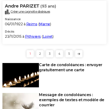
Andre PARIZET
(93 ans)
Créer une cagnotte obsèques
Naissance
06/01/1922 à
Reims
(
Marne
)
Décès
23/11/2015 à
Pithiviers
(
Loiret
)
1
2
3
4
5
Carte de condoléances : envoyer
gratuitement une carte
Message de condoléances :
exemples de textes et modèle de
courrier