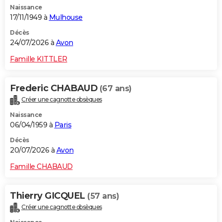
Naissance
City break
Voyage de noces
Climat
Destinations
Voyage nature
Forum
+
PHOTO
17/11/1949 à
Mulhouse
GUIDES D'ACHAT
Décès
24/07/2026 à
Avon
BONS PLANS
Famille KITTLER
CARTE DE VOEUX
Frederic CHABAUD
(67 ans)
Carte Bonne année
Carte Pâques
Carte de Noël
Carte Saint-Valentin
Carte d'anniversaire
DICTIONNAIRE
Créer une cagnotte obsèques
Biographies
Expressions
Dictionnaire
Citations
Proverbes
PROGRAMME TV
Naissance
06/04/1959 à
Paris
COPAINS D'AVANT
Décès
20/07/2026 à
Avon
Se connecter
Collèges
Universités
Service militaire
S'inscrire
Lycées
Primaires
Entreprises
Avis de recherche
AVIS DE DÉCÈS
Famille CHABAUD
FORUM
Lifestyle
Sport
Television
Cinema
Bricolage
Culture
Auto
Voyage
Thierry GICQUEL
(57 ans)
Créer une cagnotte obsèques