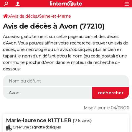
ACTUALITÉS
Connexion
S'inscrire
Avis de décès
Seine-et-Marne
Rechercher
Société
Education
Villes
Politique
Faits Divers
Monde
+
SPORT
Avis de décès à Avon (77210)
Football
Cyclisme
Forum
Coupe du monde 2026
Tennis
Rugby
CULTURE
Accédez gratuitement sur cette page au carnet des décès
TNT
Cinéma
Musique
Programme TV
Streaming
Sorties cinéma
+
d'Avon. Vous pouvez affiner votre recherche, trouver un avis de
FINANCE
décès, une nécrologie ou un avis d'obsèques plus ancien en
Impôts
Immobilier
Banque
Crédit
Retraite
Epargne
Risques naturels par ville
Assurance
AUTO
tapant le nom d'un défunt et/ou le nom (ou code postal) d'une
commune proche d'Avon dans le moteur de recherche ci-
Réserver un essai
Berlines
Forum auto
Essais
Citadines
SUV
+
HIGH-TECH
dessous.
Meilleur smartphone
Ordinateurs
Guide high-tech
Mobiles
Internet
Jeux vidéo
+
BRICOLAGE
Aménagement intérieur
Cuisine
Jardinage
+
Forum
Extérieur
Salle de bains
Rangement
WEEK-END
Escapades
Expositions
Week-end nature
Guides de France
Patrimoine
Musées
+
LIFESTYLE
Mise à jour le 04/08/26
Bien-être
Mode
+
Art de vivre
Loisirs
Modes de vie
SANTE
Marie-laurence KITTLER
(76 ans)
Guide de la santé
Médicaments
+
Alimentation
Maladies
Sommeil
VOYAGE
Créer une cagnotte obsèques