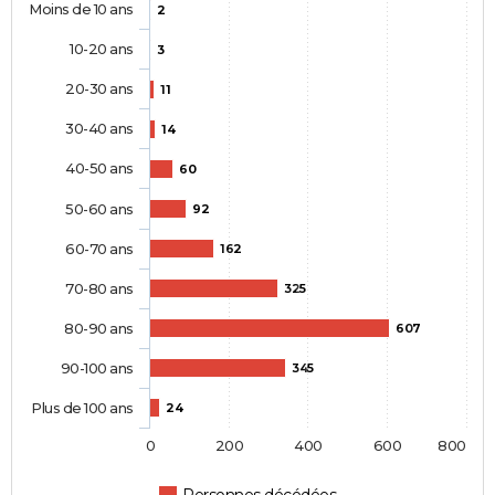
Moins de 10 ans
2
10-20 ans
3
20-30 ans
11
30-40 ans
14
40-50 ans
60
50-60 ans
92
60-70 ans
162
70-80 ans
325
80-90 ans
607
90-100 ans
345
Plus de 100 ans
24
0
200
400
600
800
Personnes décédées