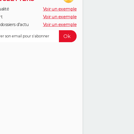
alité
Voir un exemple
rt
Voir un exemple
dossiers d'actu
Voir un exemple