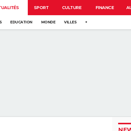
TUALITÉS
SPORT
CULTURE
FINANCE
A
S
EDUCATION
MONDE
VILLES
+
NEW