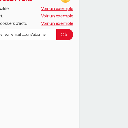
alité
Voir un exemple
rt
Voir un exemple
dossiers d'actu
Voir un exemple