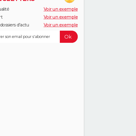
alité
Voir un exemple
rt
Voir un exemple
dossiers d'actu
Voir un exemple