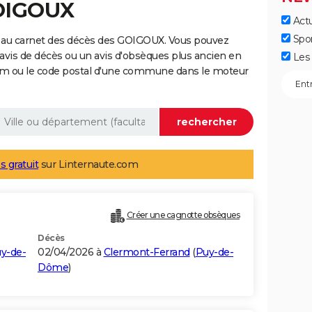
GOIGOUX
Actu
Spo
 au carnet des décès des GOIGOUX. Vous pouvez
 avis de décès ou un avis d'obsèques plus ancien en
Les 
nom ou le code postal d'une commune dans le moteur
s gratuit
sur Linternaute.com
Créer une cagnotte obsèques
Décès
y-de-
02/04/2026 à
Clermont-Ferrand
(
Puy-de-
Dôme
)