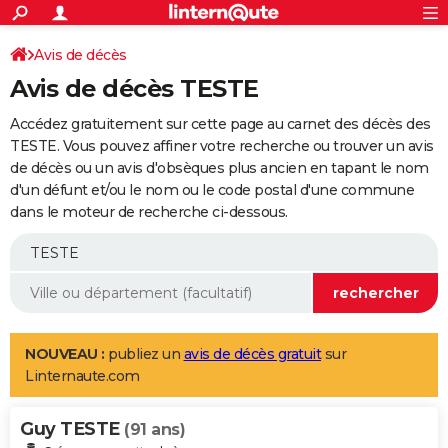
ACTUALITÉS
Connexion
S'inscrire
Avis de décès
Rechercher
Société
Education
Villes
Politique
Faits Divers
Monde
+
SPORT
Avis de décès TESTE
Football
Cyclisme
Forum
Coupe du monde 2026
Tennis
Rugby
CULTURE
Accédez gratuitement sur cette page au carnet des décès des
TNT
Cinéma
Musique
Programme TV
Streaming
Sorties cinéma
+
TESTE. Vous pouvez affiner votre recherche ou trouver un avis
FINANCE
de décès ou un avis d'obsèques plus ancien en tapant le nom
Impôts
Immobilier
Banque
Crédit
Retraite
Epargne
Risques naturels par ville
Assurance
AUTO
d'un défunt et/ou le nom ou le code postal d'une commune
dans le moteur de recherche ci-dessous.
Réserver un essai
Berlines
Forum auto
Essais
Citadines
SUV
+
HIGH-TECH
Meilleur smartphone
Ordinateurs
Guide high-tech
Mobiles
Internet
Jeux vidéo
+
BRICOLAGE
Aménagement intérieur
Cuisine
Jardinage
+
Forum
Extérieur
Salle de bains
Rangement
WEEK-END
Escapades
Expositions
Week-end nature
Guides de France
Patrimoine
Musées
+
LIFESTYLE
NOUVEAU :
publiez un
avis de décès gratuit
sur
Linternaute.com
Bien-être
Mode
+
Art de vivre
Loisirs
Modes de vie
SANTE
Guy TESTE
Guide de la santé
Médicaments
+
Alimentation
Maladies
Sommeil
(91 ans)
VOYAGE