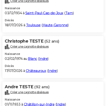
Créer une cagnotte obsèques
City break
Voyage de noces
Climat
Destinations
Voyage nature
Forum
+
PHOTO
Naissance
03/12/1934 à
Saint-Paul-Cap-de-Joux
(
Tarn
)
GUIDES D'ACHAT
Décès
18/07/2026 à
Toulouse
(
Haute-Garonne
)
BONS PLANS
CARTE DE VOEUX
Christophe TESTE
(52 ans)
Carte Bonne année
Carte Pâques
Carte de Noël
Carte Saint-Valentin
Carte d'anniversaire
DICTIONNAIRE
Créer une cagnotte obsèques
Biographies
Expressions
Dictionnaire
Citations
Proverbes
PROGRAMME TV
Naissance
02/02/1974 au
Blanc
(
Indre
)
COPAINS D'AVANT
Décès
17/07/2026 à
Châteauroux
(
Indre
)
Se connecter
Collèges
Universités
Service militaire
S'inscrire
Lycées
Primaires
Entreprises
Avis de recherche
AVIS DE DÉCÈS
FORUM
Andre TESTE
(92 ans)
Lifestyle
Sport
Television
Cinema
Bricolage
Culture
Auto
Voyage
Créer une cagnotte obsèques
Naissance
01/11/1933 à
Châtillon-sur-Indre
(
Indre
)