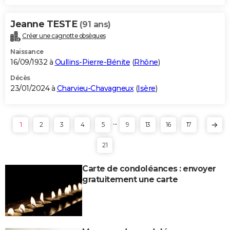
Jeanne TESTE
(91 ans)
Créer une cagnotte obsèques
Naissance
16/09/1932 à
Oullins-Pierre-Bénite
(
Rhône
)
Décès
23/01/2024 à
Charvieu-Chavagneux
(
Isère
)
...
1
2
3
4
5
9
13
16
17
21
Carte de condoléances : envoyer
gratuitement une carte