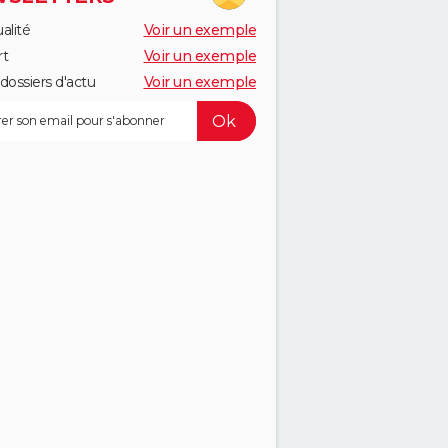
alité
Voir un exemple
rt
Voir un exemple
dossiers d'actu
Voir un exemple