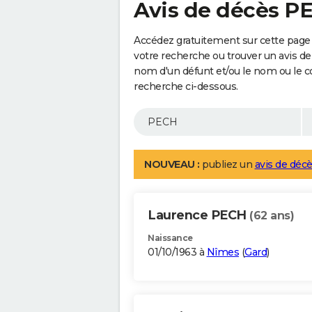
Avis de décès P
Accédez gratuitement sur cette page
votre recherche ou trouver un avis de
nom d'un défunt et/ou le nom ou le 
recherche ci-dessous.
NOUVEAU :
publiez un
avis de décè
Laurence PECH
(62 ans)
Naissance
01/10/1963 à
Nîmes
(
Gard
)