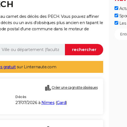
ECH
Actu
Spo
 au carnet des décès des PECH. Vous pouvez affiner
 décès ou un avis d'obsèques plus ancien en tapant le
Les 
code postal d'une commune dans le moteur de
s gratuit
sur Linternaute.com
Créer une cagnotte obsèques
Décès
27/07/2026 à
Nîmes
(
Gard
)