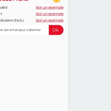
alité
Voir un exemple
rt
Voir un exemple
dossiers d'actu
Voir un exemple