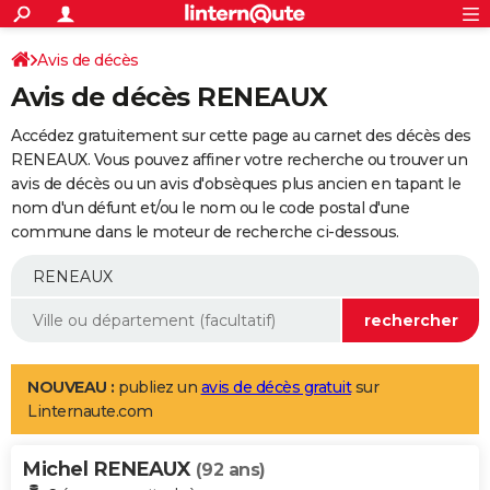
ACTUALITÉS
Connexion
S'inscrire
Avis de décès
Rechercher
Société
Education
Villes
Politique
Faits Divers
Monde
+
SPORT
Avis de décès RENEAUX
Football
Cyclisme
Forum
Coupe du monde 2026
Tennis
Rugby
CULTURE
Accédez gratuitement sur cette page au carnet des décès des
TNT
Cinéma
Musique
Programme TV
Streaming
Sorties cinéma
+
RENEAUX. Vous pouvez affiner votre recherche ou trouver un
FINANCE
avis de décès ou un avis d'obsèques plus ancien en tapant le
Impôts
Immobilier
Banque
Crédit
Retraite
Epargne
Risques naturels par ville
Assurance
AUTO
nom d'un défunt et/ou le nom ou le code postal d'une
commune dans le moteur de recherche ci-dessous.
Réserver un essai
Berlines
Forum auto
Essais
Citadines
SUV
+
HIGH-TECH
Meilleur smartphone
Ordinateurs
Guide high-tech
Mobiles
Internet
Jeux vidéo
+
BRICOLAGE
Aménagement intérieur
Cuisine
Jardinage
+
Forum
Extérieur
Salle de bains
Rangement
WEEK-END
Escapades
Expositions
Week-end nature
Guides de France
Patrimoine
Musées
+
LIFESTYLE
NOUVEAU :
publiez un
avis de décès gratuit
sur
Linternaute.com
Bien-être
Mode
+
Art de vivre
Loisirs
Modes de vie
SANTE
Michel RENEAUX
Guide de la santé
Médicaments
+
Alimentation
Maladies
Sommeil
(92 ans)
VOYAGE