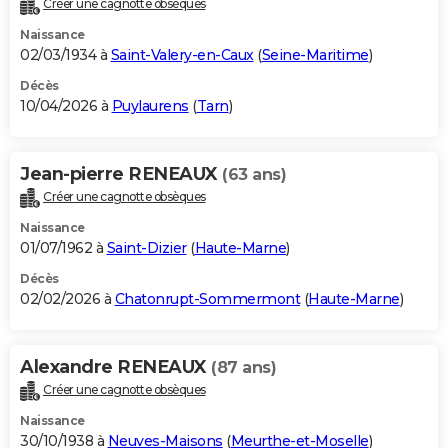
Créer une cagnotte obsèques
City break
Voyage de noces
Climat
Destinations
Voyage nature
Forum
+
PHOTO
Naissance
02/03/1934 à
Saint-Valery-en-Caux
(
Seine-Maritime
)
GUIDES D'ACHAT
Décès
10/04/2026 à
Puylaurens
(
Tarn
)
BONS PLANS
CARTE DE VOEUX
Jean-pierre RENEAUX
(63 ans)
Carte Bonne année
Carte Pâques
Carte de Noël
Carte Saint-Valentin
Carte d'anniversaire
DICTIONNAIRE
Créer une cagnotte obsèques
Biographies
Expressions
Dictionnaire
Citations
Proverbes
PROGRAMME TV
Naissance
01/07/1962 à
Saint-Dizier
(
Haute-Marne
)
COPAINS D'AVANT
Décès
02/02/2026 à
Chatonrupt-Sommermont
(
Haute-Marne
)
Se connecter
Collèges
Universités
Service militaire
S'inscrire
Lycées
Primaires
Entreprises
Avis de recherche
AVIS DE DÉCÈS
FORUM
Alexandre RENEAUX
(87 ans)
Lifestyle
Sport
Television
Cinema
Bricolage
Culture
Auto
Voyage
Créer une cagnotte obsèques
Naissance
30/10/1938 à
Neuves-Maisons
(
Meurthe-et-Moselle
)