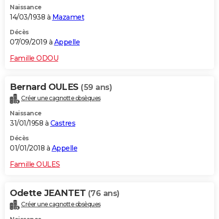
Naissance
City break
Voyage de noces
Climat
Destinations
Voyage nature
Forum
+
PHOTO
14/03/1938 à
Mazamet
GUIDES D'ACHAT
Décès
07/09/2019 à
Appelle
BONS PLANS
Famille ODOU
CARTE DE VOEUX
Bernard OULES
(59 ans)
Carte Bonne année
Carte Pâques
Carte de Noël
Carte Saint-Valentin
Carte d'anniversaire
DICTIONNAIRE
Créer une cagnotte obsèques
Biographies
Expressions
Dictionnaire
Citations
Proverbes
PROGRAMME TV
Naissance
31/01/1958 à
Castres
COPAINS D'AVANT
Décès
01/01/2018 à
Appelle
Se connecter
Collèges
Universités
Service militaire
S'inscrire
Lycées
Primaires
Entreprises
Avis de recherche
AVIS DE DÉCÈS
Famille OULES
FORUM
Lifestyle
Sport
Television
Cinema
Bricolage
Culture
Auto
Voyage
Odette JEANTET
(76 ans)
Créer une cagnotte obsèques