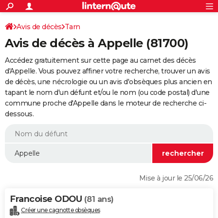
ACTUALITÉS
Connexion
S'inscrire
Avis de décès
Tarn
Rechercher
Société
Education
Villes
Politique
Faits Divers
Monde
+
SPORT
Avis de décès à Appelle (81700)
Football
Cyclisme
Forum
Coupe du monde 2026
Tennis
Rugby
CULTURE
Accédez gratuitement sur cette page au carnet des décès
TNT
Cinéma
Musique
Programme TV
Streaming
Sorties cinéma
+
d'Appelle. Vous pouvez affiner votre recherche, trouver un avis
FINANCE
de décès, une nécrologie ou un avis d'obsèques plus ancien en
Impôts
Immobilier
Banque
Crédit
Retraite
Epargne
Risques naturels par ville
Assurance
AUTO
tapant le nom d'un défunt et/ou le nom (ou code postal) d'une
commune proche d'Appelle dans le moteur de recherche ci-
Réserver un essai
Berlines
Forum auto
Essais
Citadines
SUV
+
HIGH-TECH
dessous.
Meilleur smartphone
Ordinateurs
Guide high-tech
Mobiles
Internet
Jeux vidéo
+
BRICOLAGE
Aménagement intérieur
Cuisine
Jardinage
+
Forum
Extérieur
Salle de bains
Rangement
WEEK-END
Escapades
Expositions
Week-end nature
Guides de France
Patrimoine
Musées
+
LIFESTYLE
Mise à jour le 25/06/26
Bien-être
Mode
+
Art de vivre
Loisirs
Modes de vie
SANTE
Francoise ODOU
(81 ans)
Guide de la santé
Médicaments
+
Alimentation
Maladies
Sommeil
VOYAGE
Créer une cagnotte obsèques