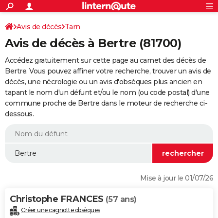
ACTUALITÉS
Connexion
S'inscrire
Avis de décès
Tarn
Rechercher
Société
Education
Villes
Politique
Faits Divers
Monde
+
SPORT
Avis de décès à Bertre (81700)
Football
Cyclisme
Forum
Coupe du monde 2026
Tennis
Rugby
CULTURE
Accédez gratuitement sur cette page au carnet des décès de
TNT
Cinéma
Musique
Programme TV
Streaming
Sorties cinéma
+
Bertre. Vous pouvez affiner votre recherche, trouver un avis de
FINANCE
décès, une nécrologie ou un avis d'obsèques plus ancien en
Impôts
Immobilier
Banque
Crédit
Retraite
Epargne
Risques naturels par ville
Assurance
AUTO
tapant le nom d'un défunt et/ou le nom (ou code postal) d'une
commune proche de Bertre dans le moteur de recherche ci-
Réserver un essai
Berlines
Forum auto
Essais
Citadines
SUV
+
HIGH-TECH
dessous.
Meilleur smartphone
Ordinateurs
Guide high-tech
Mobiles
Internet
Jeux vidéo
+
BRICOLAGE
Aménagement intérieur
Cuisine
Jardinage
+
Forum
Extérieur
Salle de bains
Rangement
WEEK-END
Escapades
Expositions
Week-end nature
Guides de France
Patrimoine
Musées
+
LIFESTYLE
Mise à jour le 01/07/26
Bien-être
Mode
+
Art de vivre
Loisirs
Modes de vie
SANTE
Christophe FRANCES
(57 ans)
Guide de la santé
Médicaments
+
Alimentation
Maladies
Sommeil
VOYAGE
Créer une cagnotte obsèques