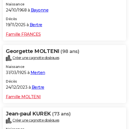
Naissance
City break
Voyage de noces
Climat
Destinations
Voyage nature
Forum
+
PHOTO
24/10/1968 à
Bayonne
GUIDES D'ACHAT
Décès
19/11/2025 à
Bertre
BONS PLANS
Famille FRANCES
CARTE DE VOEUX
Georgette MOLTENI
(98 ans)
Carte Bonne année
Carte Pâques
Carte de Noël
Carte Saint-Valentin
Carte d'anniversaire
DICTIONNAIRE
Créer une cagnotte obsèques
Biographies
Expressions
Dictionnaire
Citations
Proverbes
PROGRAMME TV
Naissance
31/03/1925 à
Merten
COPAINS D'AVANT
Décès
24/12/2023 à
Bertre
Se connecter
Collèges
Universités
Service militaire
S'inscrire
Lycées
Primaires
Entreprises
Avis de recherche
AVIS DE DÉCÈS
Famille MOLTENI
FORUM
Lifestyle
Sport
Television
Cinema
Bricolage
Culture
Auto
Voyage
Jean-paul KUREK
(73 ans)
Créer une cagnotte obsèques