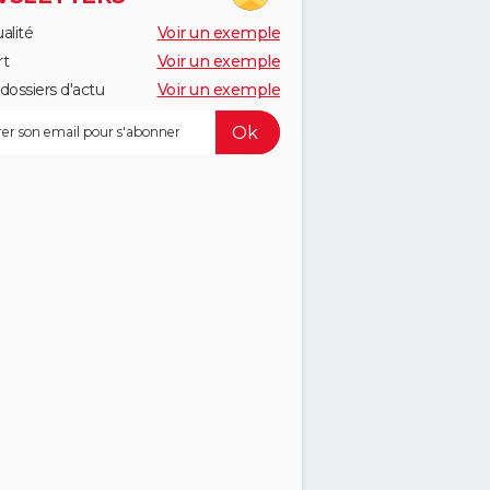
alité
Voir un exemple
rt
Voir un exemple
dossiers d'actu
Voir un exemple