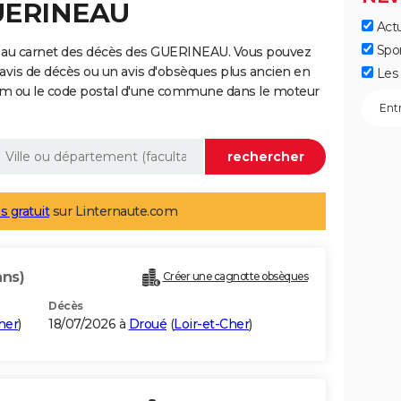
GUERINEAU
Actu
Spo
e au carnet des décès des GUERINEAU. Vous pouvez
 avis de décès ou un avis d'obsèques plus ancien en
Les 
nom ou le code postal d'une commune dans le moteur
s gratuit
sur Linternaute.com
ans)
Créer une cagnotte obsèques
Décès
her
)
18/07/2026 à
Droué
(
Loir-et-Cher
)