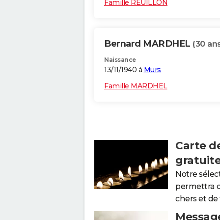
Famille REUILLON
Bernard MARDHEL
(30 ans
Naissance
13/11/1940 à
Murs
Famille MARDHEL
Carte d
gratuit
Notre sélec
permettra 
chers et de
Message