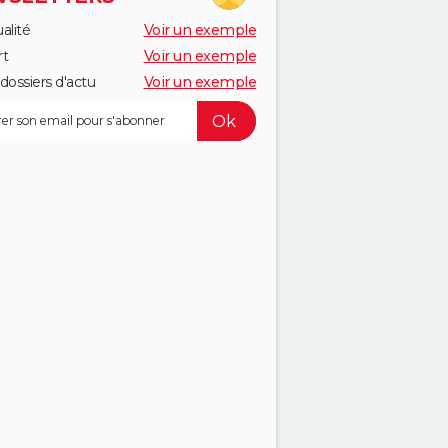
alité
Voir un exemple
rt
Voir un exemple
dossiers d'actu
Voir un exemple