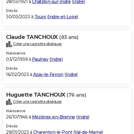
28/03/1921 à
Châtillon-sur-Indre
(
Indre
)
Décès
30/03/2023 à
Tours
(
Indre-et-Loire
)
Claude TANCHOUX
(83 ans)
Créer une cagnotte obsèques
Naissance
03/12/1939 à
Paulnay
(
Indre
)
Décès
16/02/2023 à
Azay-le-Ferron
(
Indre
)
Huguette TANCHOUX
(76 ans)
Créer une cagnotte obsèques
Naissance
26/10/1946 à
Mézières-en-Brenne
(
Indre
)
Décès
29/01/2023 à
Charenton-le-Pont
(
Val-de-Marne
)