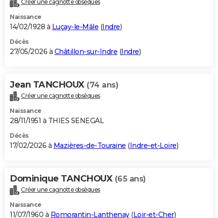
Créer une cagnotte obsèques
City break
Voyage de noces
Climat
Destinations
Voyage nature
Forum
+
PHOTO
Naissance
14/02/1928 à
Luçay-le-Mâle
(
Indre
)
GUIDES D'ACHAT
Décès
27/05/2026 à
Châtillon-sur-Indre
(
Indre
)
BONS PLANS
CARTE DE VOEUX
Jean TANCHOUX
(74 ans)
Carte Bonne année
Carte Pâques
Carte de Noël
Carte Saint-Valentin
Carte d'anniversaire
DICTIONNAIRE
Créer une cagnotte obsèques
Biographies
Expressions
Dictionnaire
Citations
Proverbes
PROGRAMME TV
Naissance
28/11/1951 à THIES SENEGAL
COPAINS D'AVANT
Décès
17/02/2026 à
Mazières-de-Touraine
(
Indre-et-Loire
)
Se connecter
Collèges
Universités
Service militaire
S'inscrire
Lycées
Primaires
Entreprises
Avis de recherche
AVIS DE DÉCÈS
FORUM
Dominique TANCHOUX
(65 ans)
Lifestyle
Sport
Television
Cinema
Bricolage
Culture
Auto
Voyage
Créer une cagnotte obsèques
Naissance
11/07/1960 à
Romorantin-Lanthenay
(
Loir-et-Cher
)