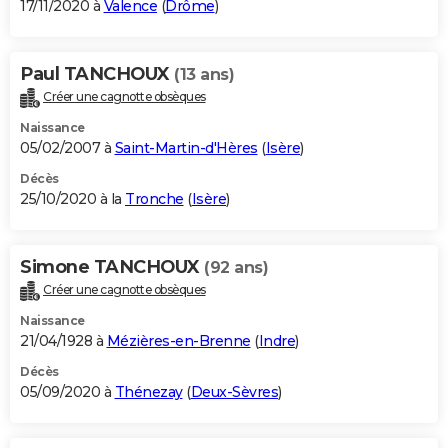
17/11/2020 à
Valence
(
Drôme
)
Paul TANCHOUX
(13 ans)
Créer une cagnotte obsèques
Naissance
05/02/2007 à
Saint-Martin-d'Hères
(
Isère
)
Décès
25/10/2020 à la
Tronche
(
Isère
)
Simone TANCHOUX
(92 ans)
Créer une cagnotte obsèques
Naissance
21/04/1928 à
Mézières-en-Brenne
(
Indre
)
Décès
05/09/2020 à
Thénezay
(
Deux-Sèvres
)