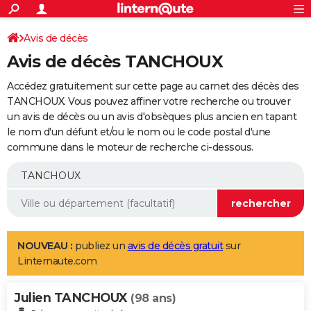
ACTUALITÉS
Connexion
S'inscrire
Avis de décès
Rechercher
Société
Education
Villes
Politique
Faits Divers
Monde
+
SPORT
Avis de décès TANCHOUX
Football
Cyclisme
Forum
Coupe du monde 2026
Tennis
Rugby
CULTURE
Accédez gratuitement sur cette page au carnet des décès des
TNT
Cinéma
Musique
Programme TV
Streaming
Sorties cinéma
+
TANCHOUX. Vous pouvez affiner votre recherche ou trouver
FINANCE
un avis de décès ou un avis d'obsèques plus ancien en tapant
Impôts
Immobilier
Banque
Crédit
Retraite
Epargne
Risques naturels par ville
Assurance
AUTO
le nom d'un défunt et/ou le nom ou le code postal d'une
commune dans le moteur de recherche ci-dessous.
Réserver un essai
Berlines
Forum auto
Essais
Citadines
SUV
+
HIGH-TECH
Meilleur smartphone
Ordinateurs
Guide high-tech
Mobiles
Internet
Jeux vidéo
+
BRICOLAGE
Aménagement intérieur
Cuisine
Jardinage
+
Forum
Extérieur
Salle de bains
Rangement
WEEK-END
Escapades
Expositions
Week-end nature
Guides de France
Patrimoine
Musées
+
LIFESTYLE
NOUVEAU :
publiez un
avis de décès gratuit
sur
Linternaute.com
Bien-être
Mode
+
Art de vivre
Loisirs
Modes de vie
SANTE
Julien TANCHOUX
Guide de la santé
Médicaments
+
Alimentation
Maladies
Sommeil
(98 ans)
VOYAGE