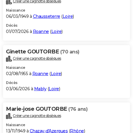
Créer une cagnotte obsèques
City break
Voyage de noces
Climat
Destinations
Voyage nature
Forum
+
PHOTO
Naissance
06/03/1949 à
Chausseterre
(
Loire
)
GUIDES D'ACHAT
Décès
01/07/2026 à
Roanne
(
Loire
)
BONS PLANS
CARTE DE VOEUX
Ginette GOUTORBE
(70 ans)
Carte Bonne année
Carte Pâques
Carte de Noël
Carte Saint-Valentin
Carte d'anniversaire
DICTIONNAIRE
Créer une cagnotte obsèques
Biographies
Expressions
Dictionnaire
Citations
Proverbes
PROGRAMME TV
Naissance
02/08/1955 à
Roanne
(
Loire
)
COPAINS D'AVANT
Décès
03/06/2026 à
Mably
(
Loire
)
Se connecter
Collèges
Universités
Service militaire
S'inscrire
Lycées
Primaires
Entreprises
Avis de recherche
AVIS DE DÉCÈS
FORUM
Marie-jose GOUTORBE
(76 ans)
Lifestyle
Sport
Television
Cinema
Bricolage
Culture
Auto
Voyage
Créer une cagnotte obsèques
Naissance
13/11/1949 à
Chazay-d'Azergues
(
Rhône
)