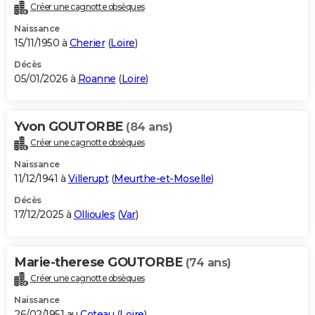
Créer une cagnotte obsèques
Naissance
15/11/1950 à
Cherier
(
Loire
)
Décès
05/01/2026 à
Roanne
(
Loire
)
Yvon GOUTORBE
(84 ans)
Créer une cagnotte obsèques
Naissance
11/12/1941 à
Villerupt
(
Meurthe-et-Moselle
)
Décès
17/12/2025 à
Ollioules
(
Var
)
Marie-therese GOUTORBE
(74 ans)
Créer une cagnotte obsèques
Naissance
26/02/1951 au
Coteau
(
Loire
)