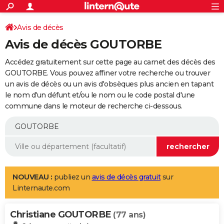
ACTUALITÉS
Connexion
S'inscrire
Avis de décès
Rechercher
Société
Education
Villes
Politique
Faits Divers
Monde
+
SPORT
Avis de décès GOUTORBE
Football
Cyclisme
Forum
Coupe du monde 2026
Tennis
Rugby
CULTURE
Accédez gratuitement sur cette page au carnet des décès des
TNT
Cinéma
Musique
Programme TV
Streaming
Sorties cinéma
+
GOUTORBE. Vous pouvez affiner votre recherche ou trouver
FINANCE
un avis de décès ou un avis d'obsèques plus ancien en tapant
Impôts
Immobilier
Banque
Crédit
Retraite
Epargne
Risques naturels par ville
Assurance
AUTO
le nom d'un défunt et/ou le nom ou le code postal d'une
commune dans le moteur de recherche ci-dessous.
Réserver un essai
Berlines
Forum auto
Essais
Citadines
SUV
+
HIGH-TECH
Meilleur smartphone
Ordinateurs
Guide high-tech
Mobiles
Internet
Jeux vidéo
+
BRICOLAGE
Aménagement intérieur
Cuisine
Jardinage
+
Forum
Extérieur
Salle de bains
Rangement
WEEK-END
Escapades
Expositions
Week-end nature
Guides de France
Patrimoine
Musées
+
LIFESTYLE
NOUVEAU :
publiez un
avis de décès gratuit
sur
Linternaute.com
Bien-être
Mode
+
Art de vivre
Loisirs
Modes de vie
SANTE
Christiane GOUTORBE
Guide de la santé
Médicaments
+
Alimentation
Maladies
Sommeil
(77 ans)
VOYAGE