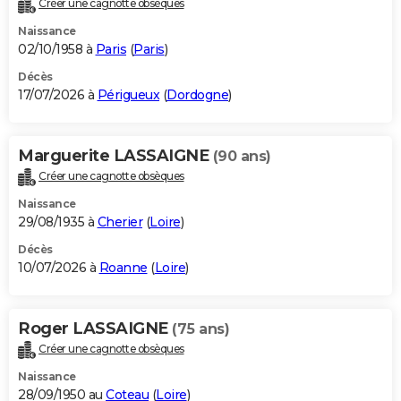
Créer une cagnotte obsèques
City break
Voyage de noces
Climat
Destinations
Voyage nature
Forum
+
PHOTO
Naissance
02/10/1958 à
Paris
(
Paris
)
GUIDES D'ACHAT
Décès
17/07/2026 à
Périgueux
(
Dordogne
)
BONS PLANS
CARTE DE VOEUX
Marguerite LASSAIGNE
(90 ans)
Carte Bonne année
Carte Pâques
Carte de Noël
Carte Saint-Valentin
Carte d'anniversaire
DICTIONNAIRE
Créer une cagnotte obsèques
Biographies
Expressions
Dictionnaire
Citations
Proverbes
PROGRAMME TV
Naissance
29/08/1935 à
Cherier
(
Loire
)
COPAINS D'AVANT
Décès
10/07/2026 à
Roanne
(
Loire
)
Se connecter
Collèges
Universités
Service militaire
S'inscrire
Lycées
Primaires
Entreprises
Avis de recherche
AVIS DE DÉCÈS
FORUM
Roger LASSAIGNE
(75 ans)
Lifestyle
Sport
Television
Cinema
Bricolage
Culture
Auto
Voyage
Créer une cagnotte obsèques
Naissance
28/09/1950 au
Coteau
(
Loire
)