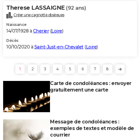
Therese LASSAIGNE
(92 ans)
Créer une cagnotte obsèques
Naissance
14/07/1928 à
Cherier
(
Loire
)
Décès
10/10/2020 à
Saint-Just-en-Chevalet
(
Loire
)
1
2
3
4
5
6
7
8
Carte de condoléances : envoyer
gratuitement une carte
Message de condoléances :
exemples de textes et modèle de
courrier