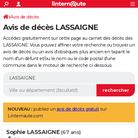
ACTUALITÉS
Connexion
S'inscrire
Avis de décès
Rechercher
Société
Education
Villes
Politique
Faits Divers
Monde
+
SPORT
Avis de décès LASSAIGNE
Football
Cyclisme
Forum
Coupe du monde 2026
Tennis
Rugby
CULTURE
Accédez gratuitement sur cette page au carnet des décès des
TNT
Cinéma
Musique
Programme TV
Streaming
Sorties cinéma
+
LASSAIGNE. Vous pouvez affiner votre recherche ou trouver un
FINANCE
avis de décès ou un avis d'obsèques plus ancien en tapant le
Impôts
Immobilier
Banque
Crédit
Retraite
Epargne
Risques naturels par ville
Assurance
AUTO
nom d'un défunt et/ou le nom ou le code postal d'une
commune dans le moteur de recherche ci-dessous.
Réserver un essai
Berlines
Forum auto
Essais
Citadines
SUV
+
HIGH-TECH
Meilleur smartphone
Ordinateurs
Guide high-tech
Mobiles
Internet
Jeux vidéo
+
BRICOLAGE
Aménagement intérieur
Cuisine
Jardinage
+
Forum
Extérieur
Salle de bains
Rangement
WEEK-END
Escapades
Expositions
Week-end nature
Guides de France
Patrimoine
Musées
+
LIFESTYLE
NOUVEAU :
publiez un
avis de décès gratuit
sur
Linternaute.com
Bien-être
Mode
+
Art de vivre
Loisirs
Modes de vie
SANTE
Sophie LASSAIGNE
Guide de la santé
Médicaments
+
Alimentation
Maladies
Sommeil
(67 ans)
VOYAGE