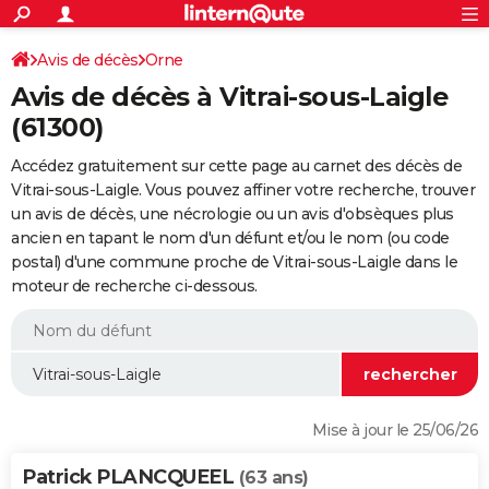
ACTUALITÉS
Connexion
S'inscrire
Avis de décès
Orne
Rechercher
Société
Education
Villes
Politique
Faits Divers
Monde
+
SPORT
Avis de décès à Vitrai-sous-Laigle
Football
Cyclisme
Forum
Coupe du monde 2026
Tennis
Rugby
CULTURE
(61300)
TNT
Cinéma
Musique
Programme TV
Streaming
Sorties cinéma
+
FINANCE
Accédez gratuitement sur cette page au carnet des décès de
Vitrai-sous-Laigle. Vous pouvez affiner votre recherche, trouver
Impôts
Immobilier
Banque
Crédit
Retraite
Epargne
Risques naturels par ville
Assurance
AUTO
un avis de décès, une nécrologie ou un avis d'obsèques plus
ancien en tapant le nom d'un défunt et/ou le nom (ou code
Réserver un essai
Berlines
Forum auto
Essais
Citadines
SUV
+
HIGH-TECH
postal) d'une commune proche de Vitrai-sous-Laigle dans le
moteur de recherche ci-dessous.
Meilleur smartphone
Ordinateurs
Guide high-tech
Mobiles
Internet
Jeux vidéo
+
BRICOLAGE
Aménagement intérieur
Cuisine
Jardinage
+
Forum
Extérieur
Salle de bains
Rangement
WEEK-END
Escapades
Expositions
Week-end nature
Guides de France
Patrimoine
Musées
+
LIFESTYLE
Bien-être
Mode
+
Art de vivre
Loisirs
Modes de vie
SANTE
Mise à jour le 25/06/26
Guide de la santé
Médicaments
+
Alimentation
Maladies
Sommeil
VOYAGE
Patrick PLANCQUEEL
(63 ans)