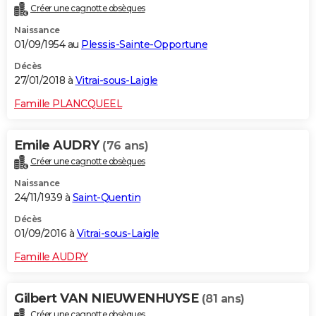
Créer une cagnotte obsèques
City break
Voyage de noces
Climat
Destinations
Voyage nature
Forum
+
PHOTO
Naissance
01/09/1954 au
Plessis-Sainte-Opportune
GUIDES D'ACHAT
Décès
BONS PLANS
27/01/2018 à
Vitrai-sous-Laigle
CARTE DE VOEUX
Famille PLANCQUEEL
Carte Bonne année
Carte Pâques
Carte de Noël
Carte Saint-Valentin
Carte d'anniversaire
DICTIONNAIRE
Emile AUDRY
(76 ans)
Biographies
Expressions
Dictionnaire
Citations
Proverbes
PROGRAMME TV
Créer une cagnotte obsèques
Naissance
COPAINS D'AVANT
24/11/1939 à
Saint-Quentin
Se connecter
Collèges
Universités
Service militaire
S'inscrire
Lycées
Primaires
Entreprises
Avis de recherche
AVIS DE DÉCÈS
Décès
01/09/2016 à
Vitrai-sous-Laigle
FORUM
Famille AUDRY
Lifestyle
Sport
Television
Cinema
Bricolage
Culture
Auto
Voyage
Gilbert VAN NIEUWENHUYSE
(81 ans)
Créer une cagnotte obsèques