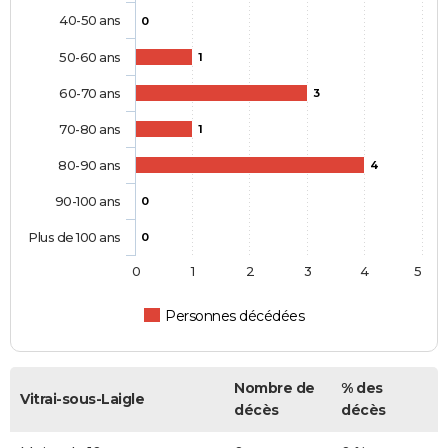
40-50 ans
0
50-60 ans
1
60-70 ans
3
70-80 ans
1
80-90 ans
4
90-100 ans
0
Plus de 100 ans
0
0
1
2
3
4
5
Personnes décédées
Nombre de
% des
Vitrai-sous-Laigle
décès
décès