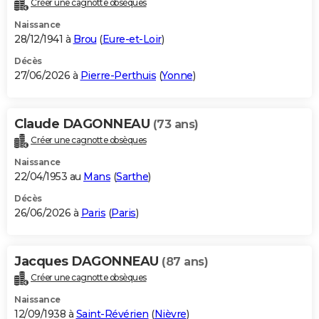
Créer une cagnotte obsèques
City break
Voyage de noces
Climat
Destinations
Voyage nature
Forum
+
PHOTO
Naissance
28/12/1941 à
Brou
(
Eure-et-Loir
)
GUIDES D'ACHAT
Décès
27/06/2026 à
Pierre-Perthuis
(
Yonne
)
BONS PLANS
CARTE DE VOEUX
Claude DAGONNEAU
(73 ans)
Carte Bonne année
Carte Pâques
Carte de Noël
Carte Saint-Valentin
Carte d'anniversaire
DICTIONNAIRE
Créer une cagnotte obsèques
Biographies
Expressions
Dictionnaire
Citations
Proverbes
PROGRAMME TV
Naissance
22/04/1953 au
Mans
(
Sarthe
)
COPAINS D'AVANT
Décès
26/06/2026 à
Paris
(
Paris
)
Se connecter
Collèges
Universités
Service militaire
S'inscrire
Lycées
Primaires
Entreprises
Avis de recherche
AVIS DE DÉCÈS
FORUM
Jacques DAGONNEAU
(87 ans)
Lifestyle
Sport
Television
Cinema
Bricolage
Culture
Auto
Voyage
Créer une cagnotte obsèques
Naissance
12/09/1938 à
Saint-Révérien
(
Nièvre
)