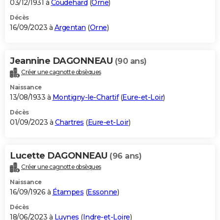
03/12/1931 à
Coudehard
(
Orne
)
Décès
16/09/2023 à
Argentan
(
Orne
)
Jeannine DAGONNEAU
(90 ans)
Créer une cagnotte obsèques
Naissance
13/08/1933 à
Montigny-le-Chartif
(
Eure-et-Loir
)
Décès
01/09/2023 à
Chartres
(
Eure-et-Loir
)
Lucette DAGONNEAU
(96 ans)
Créer une cagnotte obsèques
Naissance
16/09/1926 à
Étampes
(
Essonne
)
Décès
18/06/2023 à
Luynes
(
Indre-et-Loire
)