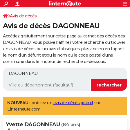
ACTUALITÉS
Connexion
S'inscrire
Avis de décès
Rechercher
Société
Education
Villes
Politique
Faits Divers
Monde
+
SPORT
Avis de décès DAGONNEAU
Football
Cyclisme
Forum
Coupe du monde 2026
Tennis
Rugby
CULTURE
Accédez gratuitement sur cette page au carnet des décès des
TNT
Cinéma
Musique
Programme TV
Streaming
Sorties cinéma
+
DAGONNEAU. Vous pouvez affiner votre recherche ou trouver
FINANCE
un avis de décès ou un avis d'obsèques plus ancien en tapant
Impôts
Immobilier
Banque
Crédit
Retraite
Epargne
Risques naturels par ville
Assurance
AUTO
le nom d'un défunt et/ou le nom ou le code postal d'une
commune dans le moteur de recherche ci-dessous.
Réserver un essai
Berlines
Forum auto
Essais
Citadines
SUV
+
HIGH-TECH
Meilleur smartphone
Ordinateurs
Guide high-tech
Mobiles
Internet
Jeux vidéo
+
BRICOLAGE
Aménagement intérieur
Cuisine
Jardinage
+
Forum
Extérieur
Salle de bains
Rangement
WEEK-END
Escapades
Expositions
Week-end nature
Guides de France
Patrimoine
Musées
+
LIFESTYLE
NOUVEAU :
publiez un
avis de décès gratuit
sur
Linternaute.com
Bien-être
Mode
+
Art de vivre
Loisirs
Modes de vie
SANTE
Yvette DAGONNEAU
Guide de la santé
Médicaments
+
Alimentation
Maladies
Sommeil
(84 ans)
VOYAGE