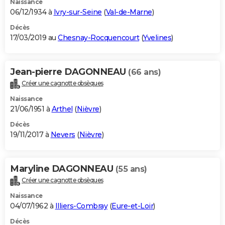
Naissance
06/12/1934 à
Ivry-sur-Seine
(
Val-de-Marne
)
Décès
17/03/2019 au
Chesnay-Rocquencourt
(
Yvelines
)
Jean-pierre DAGONNEAU
(66 ans)
Créer une cagnotte obsèques
Naissance
21/06/1951 à
Arthel
(
Nièvre
)
Décès
19/11/2017 à
Nevers
(
Nièvre
)
Maryline DAGONNEAU
(55 ans)
Créer une cagnotte obsèques
Naissance
04/07/1962 à
Illiers-Combray
(
Eure-et-Loir
)
Décès