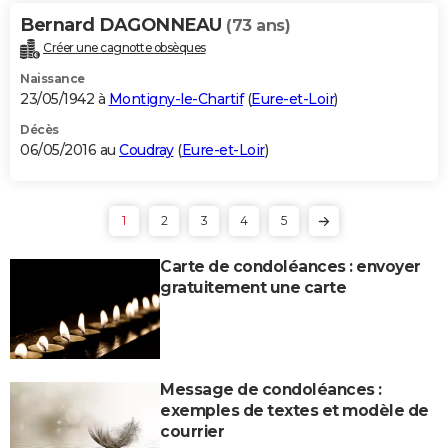
Bernard DAGONNEAU
(73 ans)
Créer une cagnotte obsèques
Naissance
23/05/1942 à
Montigny-le-Chartif
(
Eure-et-Loir
)
Décès
06/05/2016 au
Coudray
(
Eure-et-Loir
)
1
2
3
4
5
Carte de condoléances : envoyer
gratuitement une carte
Message de condoléances :
exemples de textes et modèle de
courrier