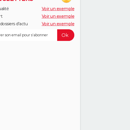
alité
Voir un exemple
rt
Voir un exemple
dossiers d'actu
Voir un exemple