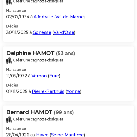
Créer une cagnotte obsèques
City break
Voyage de noces
Climat
Destinations
Voyage nature
Forum
+
PHOTO
Naissance
02/07/1934 à
Alfortville
(
Val-de-Marne
)
GUIDES D'ACHAT
Décès
30/11/2025 à
Gonesse
(
Val-d'Oise
)
BONS PLANS
CARTE DE VOEUX
Delphine HAMOT
(53 ans)
Carte Bonne année
Carte Pâques
Carte de Noël
Carte Saint-Valentin
Carte d'anniversaire
DICTIONNAIRE
Créer une cagnotte obsèques
Biographies
Expressions
Dictionnaire
Citations
Proverbes
PROGRAMME TV
Naissance
11/05/1972 à
Vernon
(
Eure
)
COPAINS D'AVANT
Décès
01/11/2025 à
Pierre-Perthuis
(
Yonne
)
Se connecter
Collèges
Universités
Service militaire
S'inscrire
Lycées
Primaires
Entreprises
Avis de recherche
AVIS DE DÉCÈS
FORUM
Bernard HAMOT
(99 ans)
Lifestyle
Sport
Television
Cinema
Bricolage
Culture
Auto
Voyage
Créer une cagnotte obsèques
Naissance
26/04/1926 au
Havre
(
Seine-Maritime
)