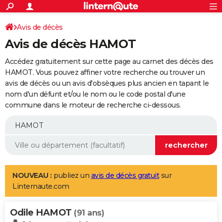
ACTUALITÉS
Connexion
S'inscrire
Avis de décès
Rechercher
Société
Education
Villes
Politique
Faits Divers
Monde
+
SPORT
Avis de décès HAMOT
Football
Cyclisme
Forum
Coupe du monde 2026
Tennis
Rugby
CULTURE
Accédez gratuitement sur cette page au carnet des décès des
TNT
Cinéma
Musique
Programme TV
Streaming
Sorties cinéma
+
HAMOT. Vous pouvez affiner votre recherche ou trouver un
FINANCE
avis de décès ou un avis d'obsèques plus ancien en tapant le
Impôts
Immobilier
Banque
Crédit
Retraite
Epargne
Risques naturels par ville
Assurance
AUTO
nom d'un défunt et/ou le nom ou le code postal d'une
commune dans le moteur de recherche ci-dessous.
Réserver un essai
Berlines
Forum auto
Essais
Citadines
SUV
+
HIGH-TECH
Meilleur smartphone
Ordinateurs
Guide high-tech
Mobiles
Internet
Jeux vidéo
+
BRICOLAGE
Aménagement intérieur
Cuisine
Jardinage
+
Forum
Extérieur
Salle de bains
Rangement
WEEK-END
Escapades
Expositions
Week-end nature
Guides de France
Patrimoine
Musées
+
LIFESTYLE
NOUVEAU :
publiez un
avis de décès gratuit
sur
Linternaute.com
Bien-être
Mode
+
Art de vivre
Loisirs
Modes de vie
SANTE
Odile HAMOT
Guide de la santé
Médicaments
+
Alimentation
Maladies
Sommeil
(91 ans)
VOYAGE