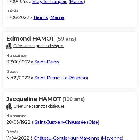
11/09/1943 à
Vitry-le-François
(
Marne
)
Décès
11/06/2022 à
Reims
(
Marne
)
Edmond HAMOT
(59 ans)
Créer une cagnotte obsèques
Naissance
07/06/1962 à
Saint-Denis
Décès
31/05/2022 à
Saint-Pierre
(
La Réunion
)
Jacqueline HAMOT
(100 ans)
Créer une cagnotte obsèques
Naissance
20/03/1922 à
Saint-Just-en-Chaussée
(
Oise
)
Décès
11/04/2022 à
Château-Gontier-sur-Mayenne
(
Mayenne
)