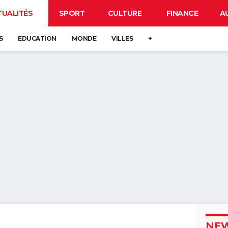
TUALITÉS
SPORT
CULTURE
FINANCE
A
S
EDUCATION
MONDE
VILLES
+
NEW