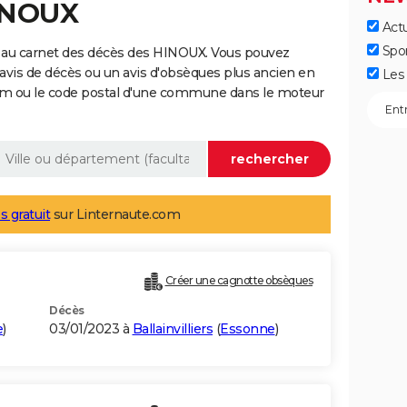
HINOUX
Actu
Spo
 au carnet des décès des HINOUX. Vous pouvez
 avis de décès ou un avis d'obsèques plus ancien en
Les 
nom ou le code postal d'une commune dans le moteur
s gratuit
sur Linternaute.com
Créer une cagnotte obsèques
Décès
e
)
03/01/2023 à
Ballainvilliers
(
Essonne
)