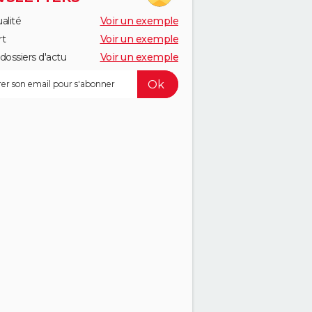
alité
Voir un exemple
rt
Voir un exemple
dossiers d'actu
Voir un exemple