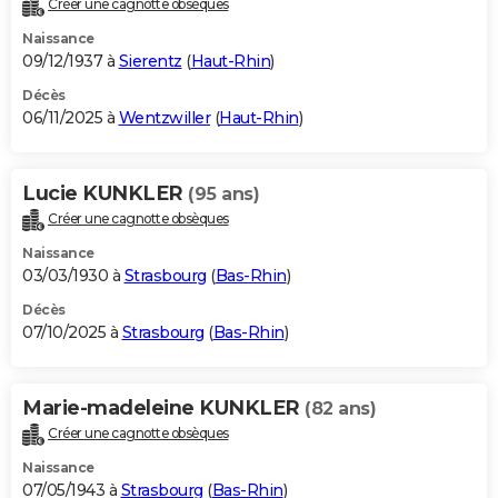
Créer une cagnotte obsèques
City break
Voyage de noces
Climat
Destinations
Voyage nature
Forum
+
PHOTO
Naissance
09/12/1937 à
Sierentz
(
Haut-Rhin
)
GUIDES D'ACHAT
Décès
06/11/2025 à
Wentzwiller
(
Haut-Rhin
)
BONS PLANS
CARTE DE VOEUX
Lucie KUNKLER
(95 ans)
Carte Bonne année
Carte Pâques
Carte de Noël
Carte Saint-Valentin
Carte d'anniversaire
DICTIONNAIRE
Créer une cagnotte obsèques
Biographies
Expressions
Dictionnaire
Citations
Proverbes
PROGRAMME TV
Naissance
03/03/1930 à
Strasbourg
(
Bas-Rhin
)
COPAINS D'AVANT
Décès
07/10/2025 à
Strasbourg
(
Bas-Rhin
)
Se connecter
Collèges
Universités
Service militaire
S'inscrire
Lycées
Primaires
Entreprises
Avis de recherche
AVIS DE DÉCÈS
FORUM
Marie-madeleine KUNKLER
(82 ans)
Lifestyle
Sport
Television
Cinema
Bricolage
Culture
Auto
Voyage
Créer une cagnotte obsèques
Naissance
07/05/1943 à
Strasbourg
(
Bas-Rhin
)