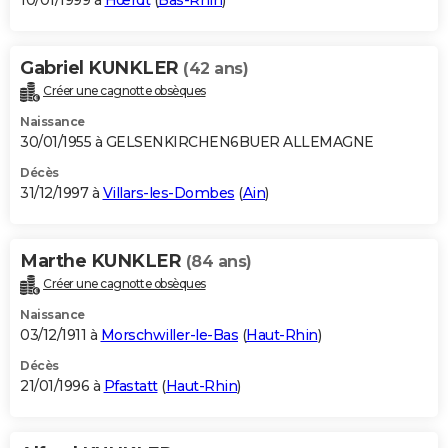
10/01/1999 à
Hœrdt
(
Bas-Rhin
)
Gabriel KUNKLER
(42 ans)
Créer une cagnotte obsèques
Naissance
30/01/1955 à GELSENKIRCHEN6BUER ALLEMAGNE
Décès
31/12/1997 à
Villars-les-Dombes
(
Ain
)
Marthe KUNKLER
(84 ans)
Créer une cagnotte obsèques
Naissance
03/12/1911 à
Morschwiller-le-Bas
(
Haut-Rhin
)
Décès
21/01/1996 à
Pfastatt
(
Haut-Rhin
)