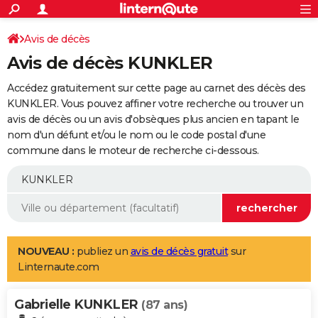
ACTUALITÉS
Connexion
S'inscrire
Avis de décès
Rechercher
Société
Education
Villes
Politique
Faits Divers
Monde
+
SPORT
Avis de décès KUNKLER
Football
Cyclisme
Forum
Coupe du monde 2026
Tennis
Rugby
CULTURE
Accédez gratuitement sur cette page au carnet des décès des
TNT
Cinéma
Musique
Programme TV
Streaming
Sorties cinéma
+
KUNKLER. Vous pouvez affiner votre recherche ou trouver un
FINANCE
avis de décès ou un avis d'obsèques plus ancien en tapant le
Impôts
Immobilier
Banque
Crédit
Retraite
Epargne
Risques naturels par ville
Assurance
AUTO
nom d'un défunt et/ou le nom ou le code postal d'une
commune dans le moteur de recherche ci-dessous.
Réserver un essai
Berlines
Forum auto
Essais
Citadines
SUV
+
HIGH-TECH
Meilleur smartphone
Ordinateurs
Guide high-tech
Mobiles
Internet
Jeux vidéo
+
BRICOLAGE
Aménagement intérieur
Cuisine
Jardinage
+
Forum
Extérieur
Salle de bains
Rangement
WEEK-END
Escapades
Expositions
Week-end nature
Guides de France
Patrimoine
Musées
+
LIFESTYLE
NOUVEAU :
publiez un
avis de décès gratuit
sur
Linternaute.com
Bien-être
Mode
+
Art de vivre
Loisirs
Modes de vie
SANTE
Gabrielle KUNKLER
Guide de la santé
Médicaments
+
Alimentation
Maladies
Sommeil
(87 ans)
VOYAGE